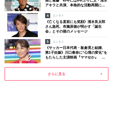
独と葛藤 昨年には8年ぶりに父・清水
アキラと共演、本格的な活動再開に向
かっていたが…周囲が懸念していた
「不安定なところ」
4
エンタメ
《亡くなる直前にも笑顔》清水良太郎
さん急死、布施辰徳が明かす「誕生
会」とその後のメッセージ
5
エンタメ
《サッカー日本代表・板倉滉と結婚、
第1子妊娠》川口春奈に“心境の変化”を
もたらした主演映画『ママせか』 身
を削って「がんに蝕まれる母」を演じ
た壮絶な撮影現場
さらに見る