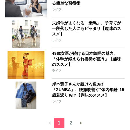
る簡単な習得術
ライフ
夫婦仲がよくなる「乗馬」、子育てが
一段落した人にもピッタリ【趣味のス
スメ】
ライフ
49歳女医が続ける日本舞踊の魅力、
「体幹が鍛えられ姿勢が整う」【趣味
のススメ】
ライフ
岸本葉子さんが続ける週3の
「ZUMBA」、腰痛改善や”体内年齢”15
歳若返りも!?【趣味のススメ】
ライフ
1
2