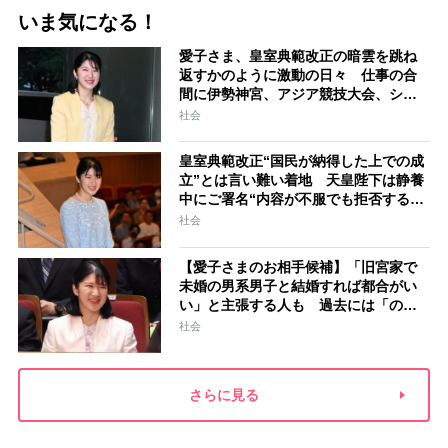
いま気になる！
愛子さま、皇室典範改正の暗雲を跳ね
返すかのように激動の日々 仕事の合
間に伊勢神宮、アジア競技大会、シン
ガポール…スケジュールはびっしり
社会
「天皇家のご長女」の揺るがぬ思い
皇室典範改正“国民が納得した上での成
立”とは言い難い着地 天皇陛下は静養
中にご署名“内容が不服でも拒否するこ
とはできない” 米大手紙は男系男子に
社会
固執する日本の現状を批判的に報道
【愛子さまのお相手候補】「旧宮家で
未婚の男系男子と結婚すれば都合がい
い」と主張する人も 過去には「のび
太くん」「野球部エース」「華道家元
社会
の孫」などの名前
さらに見る