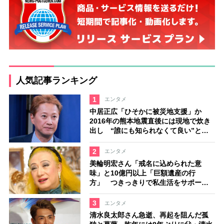
人気記事ランキング
1
エンタメ
中居正広「ひそかに被災地支援」か
2016年の熊本地震直後には現地で炊き
出し “誰にも知られなくて良い”と、
むしろ強まる福祉活動への思い
2
エンタメ
美輪明宏さん「戒名に込められた意
味」と10億円以上「巨額遺産の行
方」 つきっきりで私生活をサポート
していた元俳優が相続か
3
エンタメ
清水良太郎さん急逝、再起を阻んだ孤