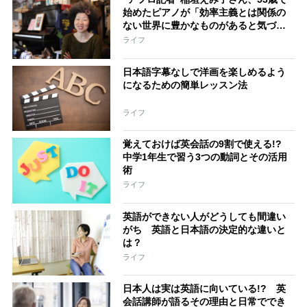
始めたピアノが「効率主義とは関係の
ない世界に豊かなものがあると気づか
せてくれた」
ライフ
日本語字幕なしで洋画を楽しめるよう
になるための簡単レッスン法
ライフ
覚えておけば英会話の9割で使える!?
中学1年生で習う3つの動詞とその活用
術
ライフ
英語ができない人がどうしても間違い
がち 英語と日本語の決定的な違いと
は？
ライフ
日本人は実は英語に向いている!? 英
会話講師が語るその理由と日常ででき