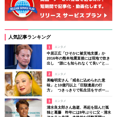
人気記事ランキング
1
エンタメ
中居正広「ひそかに被災地支援」か
2016年の熊本地震直後には現地で炊き
出し “誰にも知られなくて良い”と、
むしろ強まる福祉活動への思い
2
エンタメ
美輪明宏さん「戒名に込められた意
味」と10億円以上「巨額遺産の行
方」 つきっきりで私生活をサポート
していた元俳優が相続か
3
エンタメ
清水良太郎さん急逝、再起を阻んだ孤
独と葛藤 昨年には8年ぶりに父・清水