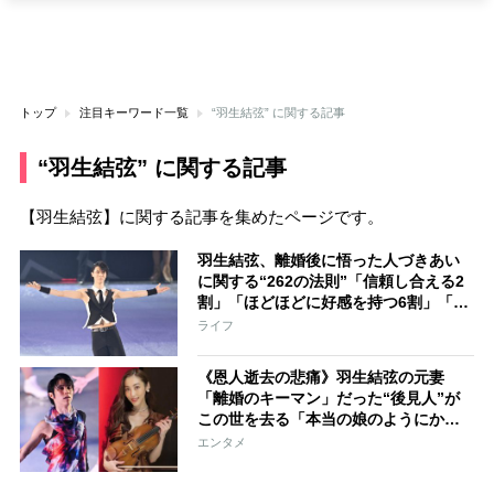
トップ
注目キーワード一覧
“羽生結弦” に関する記事
“羽生結弦” に関する記事
【羽生結弦】に関する記事を集めたページです。
羽生結弦、離婚後に悟った人づきあい
に関する“262の法則”「信頼し合える2
割」「ほどほどに好感を持つ6割」「ま
ったく理解し合えない2割」
ライフ
《恩人逝去の悲痛》羽生結弦の元妻
「離婚のキーマン」だった“後見人”が
この世を去る「本当の娘のようにかわ
いがっていた」
エンタメ