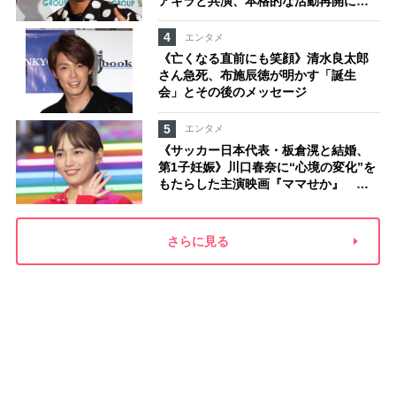
アキラと共演、本格的な活動再開に向
かっていたが…周囲が懸念していた
「不安定なところ」
4
エンタメ
《亡くなる直前にも笑顔》清水良太郎
さん急死、布施辰徳が明かす「誕生
会」とその後のメッセージ
5
エンタメ
《サッカー日本代表・板倉滉と結婚、
第1子妊娠》川口春奈に“心境の変化”を
もたらした主演映画『ママせか』 身
を削って「がんに蝕まれる母」を演じ
た壮絶な撮影現場
さらに見る