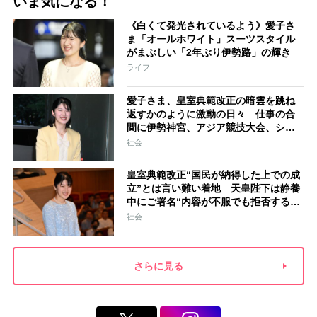
いま気になる！
《白くて発光されているよう》愛子さ
ま「オールホワイト」スーツスタイル
がまぶしい「2年ぶり伊勢路」の輝き
ライフ
愛子さま、皇室典範改正の暗雲を跳ね
返すかのように激動の日々 仕事の合
間に伊勢神宮、アジア競技大会、シン
ガポール…スケジュールはびっしり
社会
「天皇家のご長女」の揺るがぬ思い
皇室典範改正“国民が納得した上での成
立”とは言い難い着地 天皇陛下は静養
中にご署名“内容が不服でも拒否するこ
とはできない” 米大手紙は男系男子に
社会
固執する日本の現状を批判的に報道
さらに見る