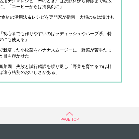
活用テク＆レシピ「米のとぎ汁は洗顔料から掃除まで幅広
に」「コーヒーがらは消臭剤に」
な食材の活用法＆レシピを専門家が指南 大根の皮は漬けも
「初心者でも作りやすいのはラディッシュやハーブ系。特
アにも使える」
で栽培した小松菜をバナナスムージーに 野菜が苦手だっ
と目を輝かせた
庭菜園 失敗と試行錯誤を繰り返し「野菜を育てるのは料
は違う格別のおいしさがある」
PAGE TOP