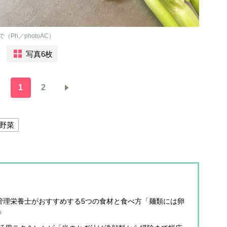
Ph／photoAC）
写真6枚
1
2
野菜
》管理栄養士がおすすめする5つの食材と食べ方「麺類には卵
」