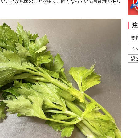
遅いことが原因のことが多く、固くなっている可能性があり
注
美
ス
親
健
美
夫