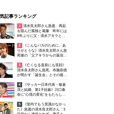
気記事ランキング
1
清水良太郎さん急逝、再起
を阻んだ孤独と葛藤 昨年には
8年ぶりに父・清水アキラと共
演、本格的な活動再開に向かっ
ていたが…周囲が懸念していた
2
《こんなバカのために、あ
「不安定なところ」
りがとうな》清水良太郎さん急
死後の「父アキラからの返信」
布施辰徳が涙で明かす「順番が
違う」
3
《亡くなる直前にも笑顔》
清水良太郎さん急死、布施辰徳
が明かす「誕生会」とその後の
メッセージ
4
《サッカー日本代表・板倉
滉と結婚、第1子妊娠》川口春
奈に“心境の変化”をもたらした
主演映画『ママせか』 身を削
って「がんに蝕まれる母」を演
5
《室内でもう意識がなかっ
じた壮絶な撮影現場
た》急逝の清水良太郎さん「3