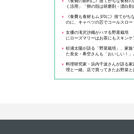
《食費の節約に》捨てがちな食材の
く活用」「卵の殻は研磨剤・漂白剤
《食費も食材もムダ0に》捨てがち
のに、キャベツの芯でコールスロー
女優の滝沢沙織がハマる野菜栽培 
にローズマリーはお茶にもスキンケ
杉浦太陽が語る「野菜栽培」、家族
た長女・希空さんも「おいしい！」
料理研究家・浜内千波さんが語る家
理と一緒。店で買ってきたお野菜と