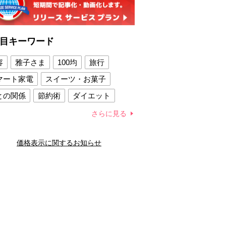
目キーワード
容
雅子さま
100均
旅行
マート家電
スイーツ・お菓子
との関係
節約術
ダイエット
康法
新製品
さらに見る
容賢者のダイエットグッズ
価格表示に関するお知らせ
との関係
新津春子
どか食い