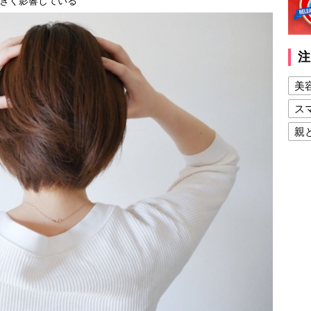
きく影響している
注
美
ス
親
健
美
夫