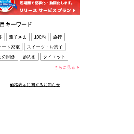
目キーワード
容
雅子さま
100均
旅行
マート家電
スイーツ・お菓子
との関係
節約術
ダイエット
康法
新製品
さらに見る
容賢者のダイエットグッズ
価格表示に関するお知らせ
との関係
新津春子
どか食い