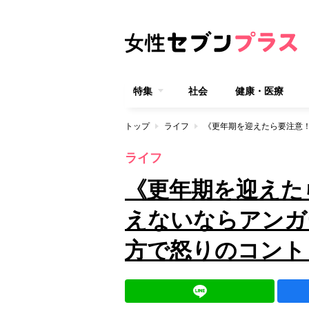
特集
社会
健康・医療
トップ
ライフ
ライフ
《更年期を迎えた
えないならアンガ
方で怒りのコント