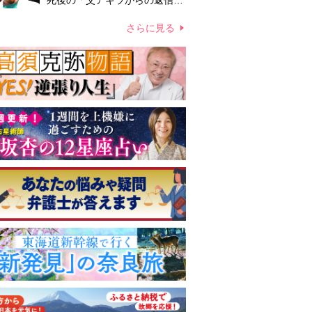
死後の「父アキラからの返信」
布施辰徳が涙で明かす「順番が
違う」
さらに見る