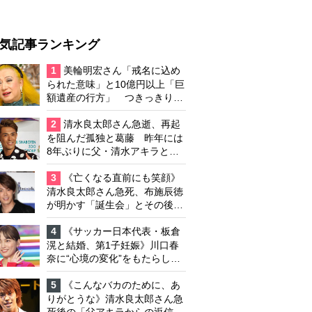
気記事ランキング
1
美輪明宏さん「戒名に込め
られた意味」と10億円以上「巨
額遺産の行方」 つきっきりで
私生活をサポートしていた元俳
優が相続か
2
清水良太郎さん急逝、再起
を阻んだ孤独と葛藤 昨年には
8年ぶりに父・清水アキラと共
演、本格的な活動再開に向かっ
ていたが…周囲が懸念していた
3
《亡くなる直前にも笑顔》
「不安定なところ」
清水良太郎さん急死、布施辰徳
が明かす「誕生会」とその後の
メッセージ
4
《サッカー日本代表・板倉
滉と結婚、第1子妊娠》川口春
奈に“心境の変化”をもたらした
主演映画『ママせか』 身を削
って「がんに蝕まれる母」を演
5
《こんなバカのために、あ
じた壮絶な撮影現場
りがとうな》清水良太郎さん急