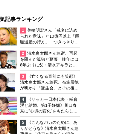
気記事ランキング
1
美輪明宏さん「戒名に込め
られた意味」と10億円以上「巨
額遺産の行方」 つきっきりで
私生活をサポートしていた元俳
優が相続か
2
清水良太郎さん急逝、再起
を阻んだ孤独と葛藤 昨年には
8年ぶりに父・清水アキラと共
演、本格的な活動再開に向かっ
ていたが…周囲が懸念していた
3
《亡くなる直前にも笑顔》
「不安定なところ」
清水良太郎さん急死、布施辰徳
が明かす「誕生会」とその後の
メッセージ
4
《サッカー日本代表・板倉
滉と結婚、第1子妊娠》川口春
奈に“心境の変化”をもたらした
主演映画『ママせか』 身を削
って「がんに蝕まれる母」を演
5
《こんなバカのために、あ
じた壮絶な撮影現場
りがとうな》清水良太郎さん急