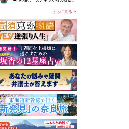
死後の「父アキラからの返信」
布施辰徳が涙で明かす「順番が
違う」
さらに見る