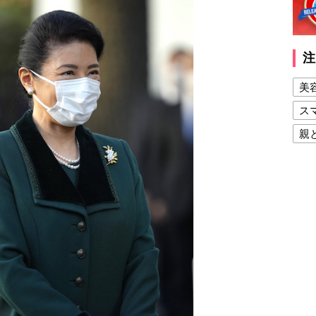
注
美
ス
親
健
美
夫