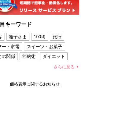
目キーワード
容
雅子さま
100均
旅行
マート家電
スイーツ・お菓子
との関係
節約術
ダイエット
康法
新製品
さらに見る
容賢者のダイエットグッズ
価格表示に関するお知らせ
との関係
新津春子
どか食い