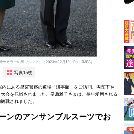
カラーの黒でシックに（2023年12月13、Ph／JMPA）
写真15枚
、皇居内にある皇宮警察の道場「済寧館」をご訪問。両陛下や
道大会を観戦されました。皇后雅子さまは、長年愛用される
初観戦されました。
ーンのアンサンブルスーツでお