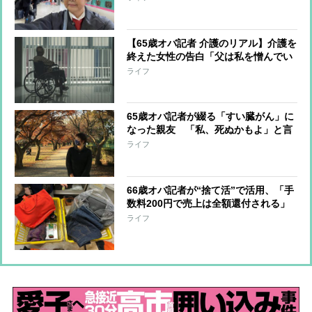
身体の動き！
【65歳オバ記者 介護のリアル】介護を
終えた女性の告白「父は私を憎んでい
た」 父娘の関係はなぜ“崩壊”したの
ライフ
か
65歳オバ記者が綴る「すい臓がん」に
なった親友 「私、死ぬかもよ」と言
った2か月後に永遠に別れるまで
ライフ
66歳オバ記者が“捨て活”で活用、「手
数料200円で売上は全額還付される」
区のリサイクルショップが使える！
ライフ