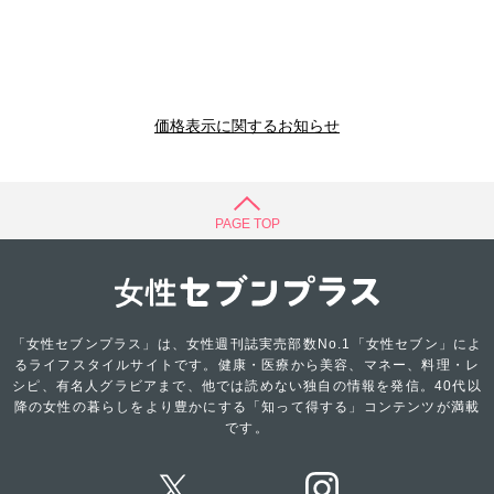
価格表示に関するお知らせ
PAGE TOP
「女性セブンプラス」は、女性週刊誌実売部数No.1「女性セブン」によ
るライフスタイルサイトです。健康・医療から美容、マネー、料理・レ
シピ、有名人グラビアまで、他では読めない独自の情報を発信。40代以
降の女性の暮らしをより豊かにする「知って得する」コンテンツが満載
です。