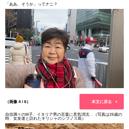
「ああ、そうか」ってナニ？
（画像 4 / 6）
本文に戻る
自信満々のM子、イタリア男の言葉に意気消沈…（写真は26歳の
時、女友達と訪れたギリシャのシフノス島）