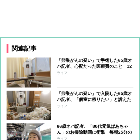
関連記事
「卵巣がんの疑い」で手術した65歳オ
バ記者、心配だった医療費のこと 12
日間の入院で負担額は？
ライフ
「卵巣がんの疑い」で入院した65歳オ
バ記者、「個室に移りたい」と訴えた
時に看護師がピシャリと言った言葉
ライフ
66歳オバ記者、「80代元気ばあちゃ
ん」のお掃除動画に衝撃 毎朝25分の
細かいお掃除ルーティンとシャープな
ライフ