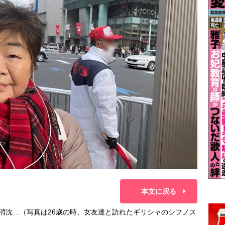
本文に戻る
消沈…（写真は26歳の時、女友達と訪れたギリシャのシフノス