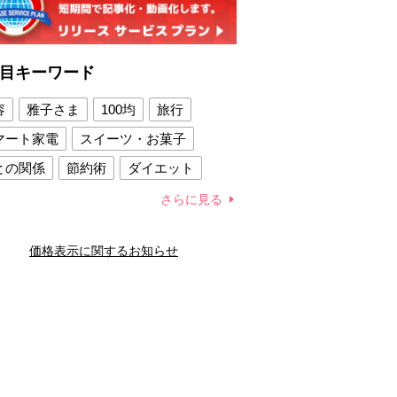
目キーワード
容
雅子さま
100均
旅行
マート家電
スイーツ・お菓子
との関係
節約術
ダイエット
康法
新製品
さらに見る
容賢者のダイエットグッズ
価格表示に関するお知らせ
との関係
新津春子
どか食い