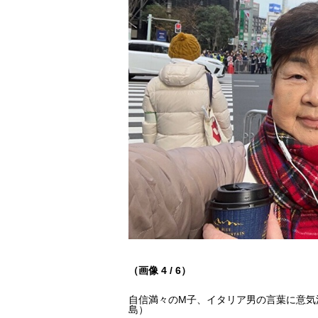
（画像 4 / 6）
自信満々のM子、イタリア男の言葉に意気
島）