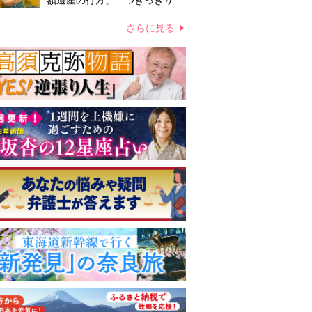
額遺産の行方」 つきっきりで
私生活をサポートしていた元俳
優が相続か
さらに見る