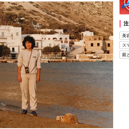
注
美
ス
親
健
美
夫