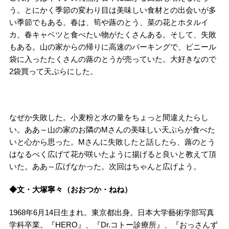
う。とにかく季節の変わり目は美味しい食材との出会いが多
い季節でもある。春は、筍や蕗のとう、菜の花とホタルイ
カ、春キャベツと食べたい物がたくさんある。そして、失敗
もある。山の家からの帰りに高速のパーキングで、ビニール
袋に入ったたくさんの蕗のとうが売っていた。大好きなので
2袋買って天ぷらにした。
なぜか失敗した。小麦粉と水の量をちょっと間違えたらし
い。ああ～山の家のお隣のMさんの美味しい天ぷらが食べた
いと心から思った。Mさんに失敗したと話したら、蕗のとう
はなるべく広げて花が咲いたように揚げると良いと教えて頂
いた。ああ～広げなかった。次回はちゃんと広げよう。
◆文・大塚寧々（おおつか・ねね）
1968年6月14日生まれ。東京都出身。日本大学藝術学部写真
学科卒業。『HERO』、『Dr.コトー診療所』、『おっさんず