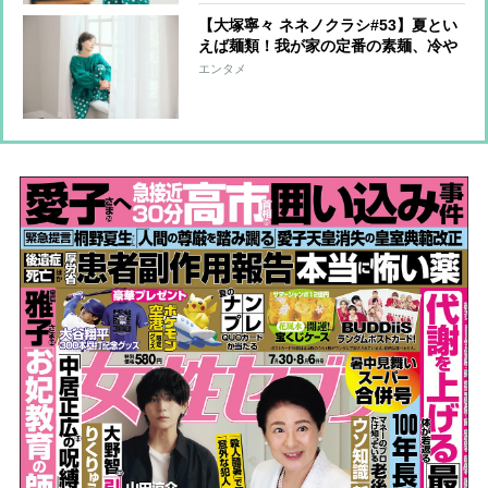
【大塚寧々 ネネノクラシ#53】夏とい
えば麺類！我が家の定番の素麺、冷や
し中華、そして素麺チャンプル、冷や
エンタメ
しうどんも！