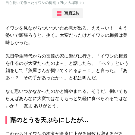
自ら捌いて作ったイワシの梅煮（Ph／大塚寧々）
写真2枚
イワシを見ながらついついため息が出る。ええ～い！ もう
勢いで頑張ろうと、捌く。大変だったけどイワシの梅煮は美
味しかった。
先日学生時代からの友達の家に遊びに行き、「イワシの梅煮
を作るのが大変だったのよ～」と話したら、 「へ？」という
顔をして「魚屋さんが捌いてくれるよ～！」と言った。「あ
あ～？ その手があったか～」と私は叫んだ。
なぜ思いつかなかったのかと悔やまれる。そうだ、捌いても
らえばあんなに大変ではなくもっと気軽に食べられるではな
いか！ 友よ ありがとう。
蕗のとうを天ぷらにしたが…
これからはイワシの梅煮が食卓に上がる回数も増えるだろ