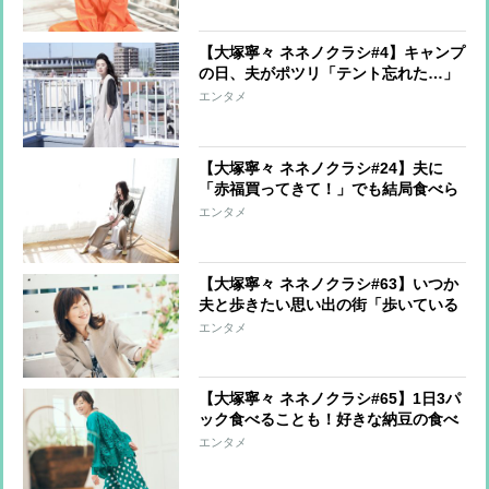
【大塚寧々 ネネノクラシ#4】キャンプ
の日、夫がポツリ「テント忘れた…」
エンタメ
【大塚寧々 ネネノクラシ#24】夫に
「赤福買ってきて！」でも結局食べら
れなかった話
エンタメ
【大塚寧々 ネネノクラシ#63】いつか
夫と歩きたい思い出の街「歩いている
だけで、心が落ち着く場所」
エンタメ
【大塚寧々 ネネノクラシ#65】1日3パ
ック食べることも！好きな納豆の食べ
方は「生卵とみじん切りネギにわさ
エンタメ
び」