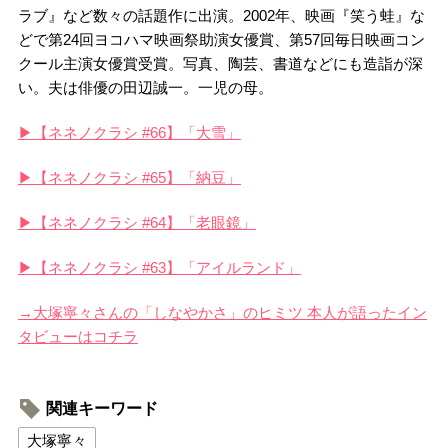
ラブ』など数々の話題作に出演。2002年、映画『笑う蛙』な
どで第24回ヨコハマ映画祭助演女優賞、第57回毎日映画コン
クール主演女優賞受賞。写真、陶芸、書道などにも造詣が深
い。夫は俳優の田辺誠一。一児の母。
▶【ネネノクラシ #66】「大雪」
▶【ネネノクラシ #65】「納豆」
▶【ネネノクラシ #64】「老眼鏡」
▶【ネネノクラシ #63】「アイルランド」
→大塚寧々さんの「しなやかさ」のヒミツ 本人が語ったイン
タビューはコチラ
関連キーワード
大塚寧々