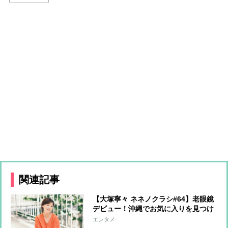
関連記事
【大塚寧々 ネネノクラシ#64】老眼鏡
デビュー！沖縄でお気に入りを見つけ
るも「酔ってしまう感じ。困った！」
エンタメ