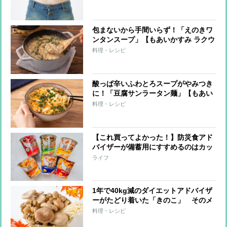
腹巻き、腸もみ体操
包まないから手間いらず！「えのきワ
ンタンスープ」【もあいかすみ ラクウ
マレシピ】
料理・レシピ
酸っぱ辛いふわとろスープがやみつき
に！「豆腐サンラータン麺」【もあい
かすみ ラクウマレシピ】
料理・レシピ
【これ買ってよかった！】防災食アド
バイザーが備蓄用にすすめるのはカッ
プスープ 「長期保存できる」以外の
ライフ
大事な理由
1年で40kg減のダイエットアドバイザ
ーがたどり着いた「きのこ」 そのメ
リットと簡単スープレシピ
料理・レシピ