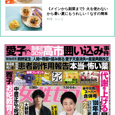
《メインから副菜まで》火を使わない
から暑い夏にもうれしい！なすの簡単
レンチンレシピ6つを料理研究家が伝
料理・レシピ
授