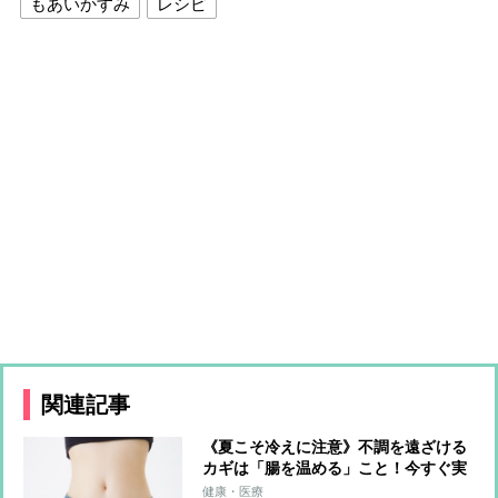
もあいかすみ
レシピ
関連記事
《夏こそ冷えに注意》不調を遠ざける
カギは「腸を温める」こと！今すぐ実
践したい「朝の具だくさんスープ」、
健康・医療