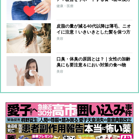
薬
健康・医療
皮脂の量が減る40代以降は薄毛、ニオ
イに注意！いきいきとした髪を保つ方
法は？
美容
口臭・体臭の原因とは？｜女性の加齢
臭にも要注意＆におい対策の食べ物
美容