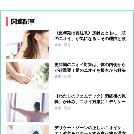
関連記事
《更年期は要注意》加齢とともに「頭
のニオイ」が気になる…その理由と改
善法は？
健康・医療
更年期のニオイ対策は、体の内側から
が超重要！足のニオイを根本から解決
する食べ物＆漢方薬
健康・医療
【わたしのフェムテック】閉経後の乾
燥、かゆみ、ニオイ対策に！デリケー
トゾーン専用オイルクレンジング
健康・医療
で“膣活”
デリケートゾーンの正しいニオイケ
ア！改善をサポートする食べ物＆漢方