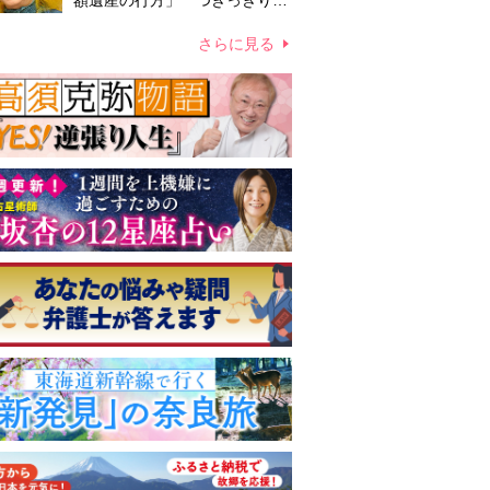
額遺産の行方」 つきっきりで
私生活をサポートしていた元俳
優が相続か
さらに見る