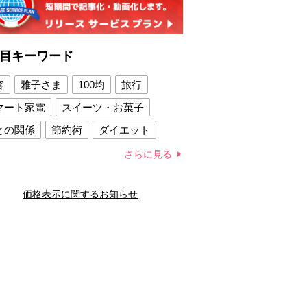
目キーワード
容
雅子さま
100均
旅行
マート家電
スイーツ・お菓子
との関係
節約術
ダイエット
康法
新製品
さらに見る
容賢者のダイエットグッズ
価格表示に関するお知らせ
との関係
新津春子
どか食い