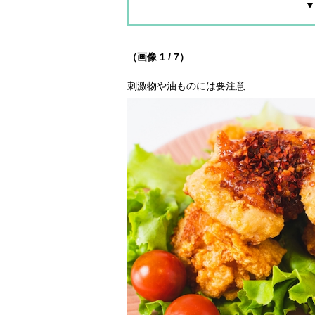
▼
（画像 1 / 7）
刺激物や油ものには要注意