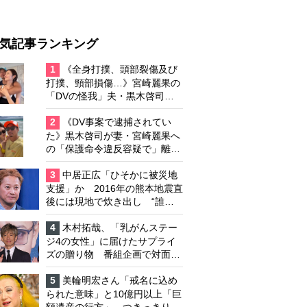
気記事ランキング
1
《全身打撲、頭部裂傷及び
打撲、頸部損傷…》宮崎麗果の
「DVの怪我」夫・黒木啓司の
逮捕で始まる「夫婦の闘争」
2
《DV事案で逮捕されてい
た》黒木啓司が妻・宮崎麗果へ
の「保護命令違反容疑で」離婚
協議は「第二ステージ」へ
3
中居正広「ひそかに被災地
支援」か 2016年の熊本地震直
後には現地で炊き出し “誰に
も知られなくて良い”と、むし
ろ強まる福祉活動への思い
4
木村拓哉、「乳がんステー
ジ4の女性」に届けたサプライ
ズの贈り物 番組企画で対面し
たファンが、夢と希望を与える
心遣いに「うれしくて号泣しま
5
美輪明宏さん「戒名に込め
した」
られた意味」と10億円以上「巨