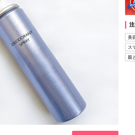
注
美
ス
親
健
美
夫