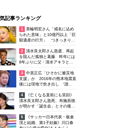
気記事ランキング
1
美輪明宏さん「戒名に込め
られた意味」と10億円以上「巨
額遺産の行方」 つきっきりで
私生活をサポートしていた元俳
優が相続か
2
清水良太郎さん急逝、再起
を阻んだ孤独と葛藤 昨年には
8年ぶりに父・清水アキラと共
演、本格的な活動再開に向かっ
ていたが…周囲が懸念していた
3
中居正広「ひそかに被災地
「不安定なところ」
支援」か 2016年の熊本地震直
後には現地で炊き出し “誰に
も知られなくて良い”と、むし
ろ強まる福祉活動への思い
4
《亡くなる直前にも笑顔》
清水良太郎さん急死、布施辰徳
が明かす「誕生会」とその後の
メッセージ
5
《サッカー日本代表・板倉
滉と結婚、第1子妊娠》川口春