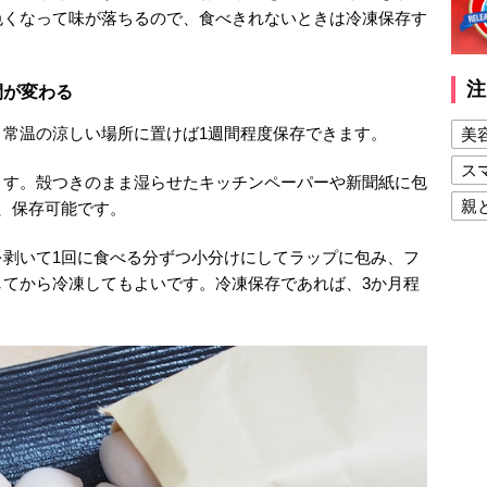
色くなって味が落ちるので、食べきれないときは冷凍保存す
注
間が変わる
常温の涼しい場所に置けば1週間程度保存できます。
美
ス
ます。殻つきのまま湿らせたキッチンペーパーや新聞紙に包
親
、保存可能です。
健
を剥いて1回に食べる分ずつ小分けにしてラップに包み、フ
美
してから冷凍してもよいです。冷凍保存であれば、3か月程
夫