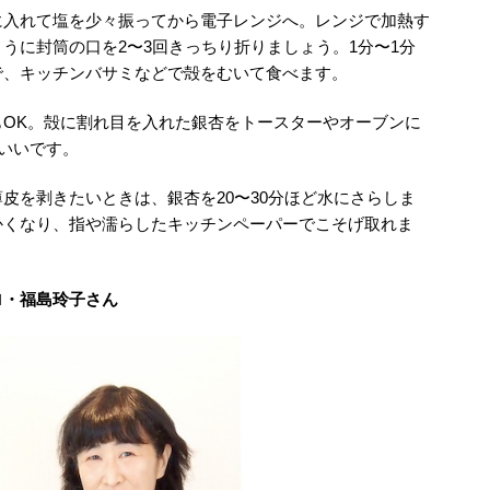
に入れて塩を少々振ってから電子レンジへ。レンジで加熱す
うに封筒の口を2〜3回きっちり折りましょう。1分〜1分
で、キッチンバサミなどで殻をむいて食べます。
OK。殻に割れ目を入れた銀杏をトースターやオーブンに
もいいです。
皮を剥きたいときは、銀杏を20〜30分ほど水にさらしま
かくなり、指や濡らしたキッチンペーパーでこそげ取れま
ロ・福島玲子さん