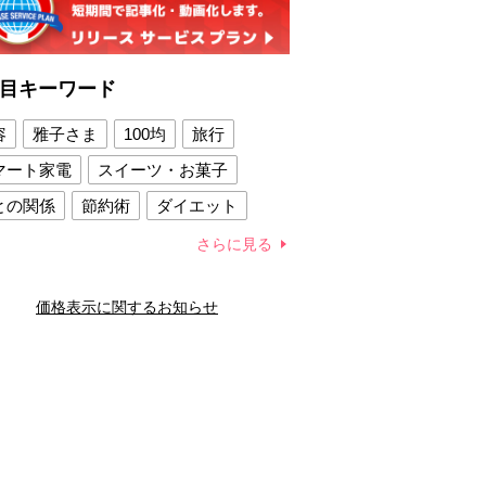
目キーワード
容
雅子さま
100均
旅行
マート家電
スイーツ・お菓子
との関係
節約術
ダイエット
康法
新製品
さらに見る
容賢者のダイエットグッズ
価格表示に関するお知らせ
との関係
新津春子
どか食い