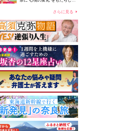
奈に“心境の変化”をもたらした
主演映画『ママせか』 身を削
って「がんに蝕まれる母」を演
さらに見る
じた壮絶な撮影現場