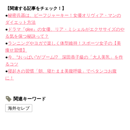
【関連する記事をチェック！】
●
秘密兵器は、ビーフジャーキー！女優オリヴィア・マンの
ダイエット方法
●
ドラマ『glee』の女優、リア・ミシェルがエクササイズのや
る気を保つ秘訣って？
●
ランニングやヨガで楽しく体型維持！スポーツ女子の【美
痩せ習慣】
●
今、“おっぱい”がブーム!? 深田恭子級の「大人美乳」を作
るコツ
●
寝起きの習慣「朝、寝たまま美腹呼吸」でペタンコお腹
に！
関連キーワード
海外セレブ