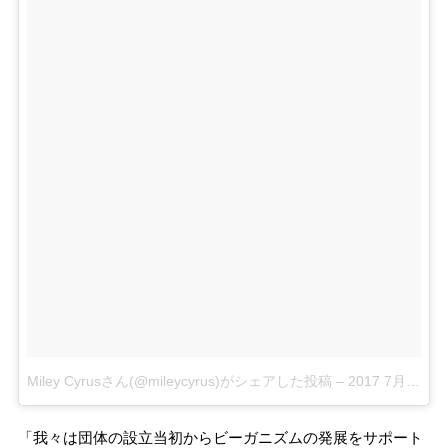
Miley Cyrusさん(@mileycyrus)がシェアした投稿
–
2017 7月 13 11:43午前 PDT
「我々は団体の設立当初からビーガニズムの発展をサポート