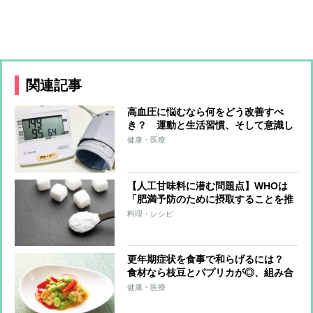
関連記事
高血圧に悩むなら何をどう改善すべ
き？ 運動と生活習慣、そして意識し
てとりたい食材
健康・医療
【人工甘味料に潜む問題点】WHOは
「肥満予防のために摂取することを推
奨しない」の指針 脳卒中や高血圧の
料理・レシピ
リスクが増加、腸内環境への悪影響も
危惧
更年期症状を食事で和らげるには？
食材なら枝豆とパプリカが◎、組み合
わせレシピも紹介
健康・医療