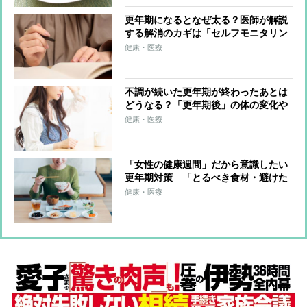
更年期になるとなぜ太る？医師が解説
する解消のカギは「セルフモニタリン
グ」
健康・医療
不調が続いた更年期が終わったあとは
どうなる？「更年期後」の体の変化や
症状緩和に役立つ食材を解説
健康・医療
「女性の健康週間」だから意識したい
更年期対策 「とるべき食材・避けた
ほうがいい食材」を管理栄養士が解説
健康・医療