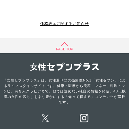
価格表示に関するお知らせ
PAGE TOP
「女性セブンプラス」は、女性週刊誌実売部数No.1「女性セブン」によ
るライフスタイルサイトです。健康・医療から美容、マネー、料理・レ
シピ、有名人グラビアまで、他では読めない独自の情報を発信。40代以
降の女性の暮らしをより豊かにする「知って得する」コンテンツが満載
です。