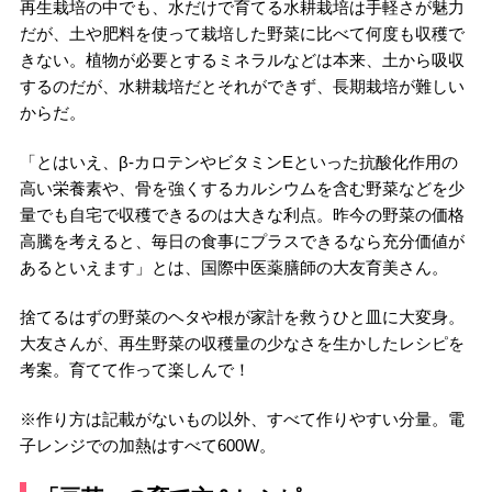
再生栽培の中でも、水だけで育てる水耕栽培は手軽さが魅力
だが、土や肥料を使って栽培した野菜に比べて何度も収穫で
きない。植物が必要とするミネラルなどは本来、土から吸収
するのだが、水耕栽培だとそれができず、長期栽培が難しい
からだ。
「とはいえ、β-カロテンやビタミンEといった抗酸化作用の
高い栄養素や、骨を強くするカルシウムを含む野菜などを少
量でも自宅で収穫できるのは大きな利点。昨今の野菜の価格
高騰を考えると、毎日の食事にプラスできるなら充分価値が
あるといえます」とは、国際中医薬膳師の大友育美さん。
捨てるはずの野菜のヘタや根が家計を救うひと皿に大変身。
大友さんが、再生野菜の収穫量の少なさを生かしたレシピを
考案。育てて作って楽しんで！
※作り方は記載がないもの以外、すべて作りやすい分量。電
子レンジでの加熱はすべて600W。