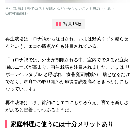
再生栽培は手軽でコストがほとんどかからないことも魅力（写真／
GettyImages）
写真15枚
再生栽培はコロナ禍から注目され、いまは野菜くずを減らせ
るという、エコの観点からも注目されている。
「コロナ禍では、外出が制限される中、室内でできる家庭菜
園のニーズが高まり、再生栽培も注目されました。いまは“リ
ボーンベジタブル”と呼ばれ、食品廃棄削減の一助となるだけ
でなく、家庭での取り組みが環境意識を高めるきっかけにも
なっています」
再生栽培はいま、節約にもエコにもなるうえ、育てる楽しさ
があると定着しつつあるようだ。
家庭料理に使うには十分メリットあり