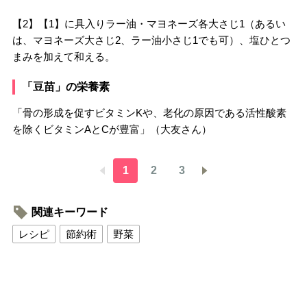
【2】【1】に具入りラー油・マヨネーズ各大さじ1（あるい
は、マヨネーズ大さじ2、ラー油小さじ1でも可）、塩ひとつ
まみを加えて和える。
「豆苗」の栄養素
「骨の形成を促すビタミンKや、老化の原因である活性酸素
を除くビタミンAとCが豊富」（大友さん）
1
2
3
関連キーワード
レシピ
節約術
野菜