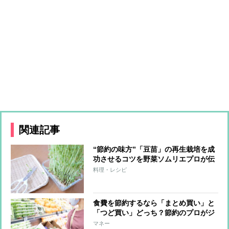
関連記事
“節約の味方”「豆苗」の再生栽培を成
功させるコツを野菜ソムリエプロが伝
授！“再生豆苗”は生食がおすすめ
料理・レシピ
食費を節約するなら「まとめ買い」と
「つど買い」どっち？節約のプロがジ
ャッジ
マネー