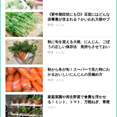
《更年期症状にも◎》豆苗にはどんな
栄養素が含まれる？かいわれ大根やブ
ロッコリースプラウトとの違いは？野
料理・レシピ
菜ソムリエプロが解説
秋に旬を迎える大根、にんじん、ごぼ
うの正しい保存法 長持ちさせておい
しく食べるポイントを野菜ソムリエが
料理・レシピ
指南
秋から冬が旬！スーパーで見た時にわ
かるおいしいにんじんの見極め方
料理・レシピ
家庭菜園や再生野菜で食費を浮かせ
る！ミント、トマト、万能ねぎ、青梗
菜も
マネー