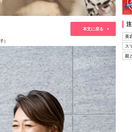
注
本文に戻る
美
子）
ス
親
健
美
夫