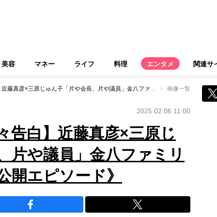
美容
マネー
ライフ
料理
エンタメ
関連サ
【還暦迎えて赤裸々告白】近藤真彦×三原じゅん子「片や会長、片や議員」金八ファミリー《女性セブン未公開エピソード》
画像一覧
2025.02.06 11:00
々告白】近藤真彦×三原じ
、片や議員」金八ファミリ
公開エピソード》