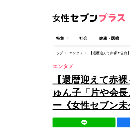
特集
社会
健康・医療
トップ
エンタメ
エンタメ
【還暦迎えて赤裸
ゅん子「片や会長
ー《女性セブン未