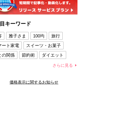
目キーワード
容
雅子さま
100均
旅行
マート家電
スイーツ・お菓子
との関係
節約術
ダイエット
康法
新製品
さらに見る
容賢者のダイエットグッズ
価格表示に関するお知らせ
との関係
新津春子
どか食い