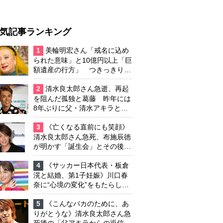
気記事ランキング
1
美輪明宏さん「戒名に込め
られた意味」と10億円以上「巨
額遺産の行方」 つきっきりで
私生活をサポートしていた元俳
優が相続か
2
清水良太郎さん急逝、再起
を阻んだ孤独と葛藤 昨年には
8年ぶりに父・清水アキラと共
演、本格的な活動再開に向かっ
ていたが…周囲が懸念していた
3
《亡くなる直前にも笑顔》
「不安定なところ」
清水良太郎さん急死、布施辰徳
が明かす「誕生会」とその後の
メッセージ
4
《サッカー日本代表・板倉
滉と結婚、第1子妊娠》川口春
奈に“心境の変化”をもたらした
主演映画『ママせか』 身を削
って「がんに蝕まれる母」を演
5
《こんなバカのために、あ
じた壮絶な撮影現場
りがとうな》清水良太郎さん急