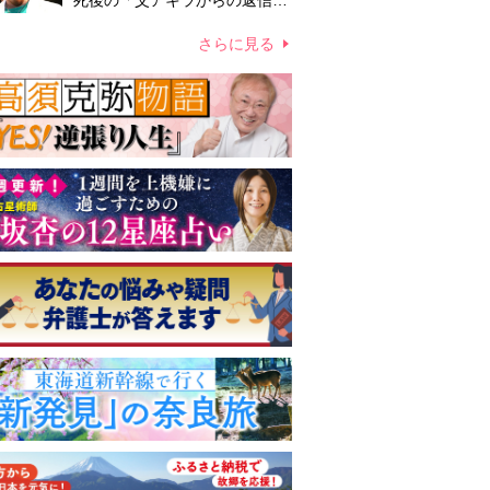
死後の「父アキラからの返信」
布施辰徳が涙で明かす「順番が
違う」
さらに見る