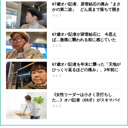
67歳オバ記者、尿管結石の痛み「まさ
かの第二波」 どん底まで落ちて開き
直る…そのあととった行動とは？
ライフ
67歳オバ記者が尿管結石に 今思え
ば…激痛に襲われる前に感じていた
数々の“異変”
ライフ
67歳オバ記者を年末に襲った「天地が
ひっくり返るほどの痛み」、2年前に
は境界悪性腫瘍との診断 かかりつけ
ライフ
医のところに駆け込むと…
《女性リーダーは小さく舌打ちし
た…》オバ記者（69才）がスキマバイ
トに挑戦「私に肉体労働をする資格は
ライフ
あるか？」実働7時間・報酬1万2千
円“引っ越しの梱包作業”一部始終