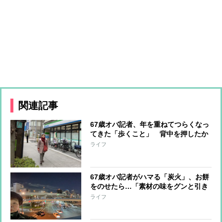
関連記事
67歳オバ記者、年を重ねてつらくなっ
てきた「歩くこと」 背中を押したか
かりつけ医のひと言「息が切れたら休
ライフ
んでまた上ればいい」
67歳オバ記者がハマる「炭火」、お餅
をのせたら…「素材の味をグンと引き
立たせるんだわ」。
ライフ