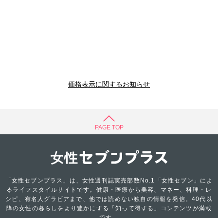
価格表示に関するお知らせ
PAGE TOP
「女性セブンプラス」は、女性週刊誌実売部数No.1「女性セブン」によ
るライフスタイルサイトです。健康・医療から美容、マネー、料理・レ
シピ、有名人グラビアまで、他では読めない独自の情報を発信。40代以
降の女性の暮らしをより豊かにする「知って得する」コンテンツが満載
です。