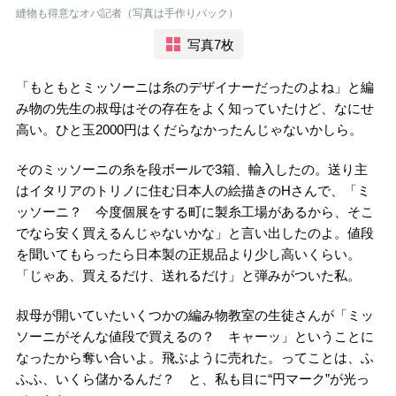
縫物も得意なオバ記者（写真は手作りバック）
写真7枚
「もともとミッソーニは糸のデザイナーだったのよね」と編
み物の先生の叔母はその存在をよく知っていたけど、なにせ
高い。ひと玉2000円はくだらなかったんじゃないかしら。
そのミッソーニの糸を段ボールで3箱、輸入したの。送り主
はイタリアのトリノに住む日本人の絵描きのHさんで、「ミ
ッソーニ？ 今度個展をする町に製糸工場があるから、そこ
でなら安く買えるんじゃないかな」と言い出したのよ。値段
を聞いてもらったら日本製の正規品より少し高いくらい。
「じゃあ、買えるだけ、送れるだけ」と弾みがついた私。
叔母が開いていたいくつかの編み物教室の生徒さんが「ミッ
ソーニがそんな値段で買えるの？ キャーッ」ということに
なったから奪い合いよ。飛ぶように売れた。ってことは、ふ
ふふ、いくら儲かるんだ？ と、私も目に“円マーク”が光っ