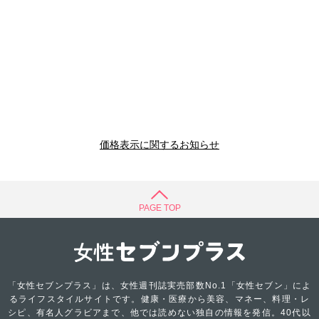
価格表示に関するお知らせ
PAGE TOP
「女性セブンプラス」は、女性週刊誌実売部数No.1「女性セブン」によ
るライフスタイルサイトです。健康・医療から美容、マネー、料理・レ
シピ、有名人グラビアまで、他では読めない独自の情報を発信。40代以