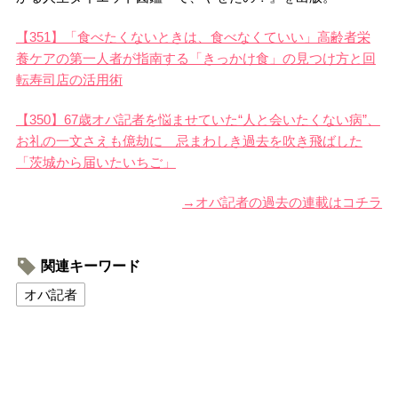
【351】「食べたくないときは、食べなくていい」高齢者栄
養ケアの第一人者が指南する「きっかけ食」の見つけ方と回
転寿司店の活用術
【350】67歳オバ記者を悩ませていた“人と会いたくない病”、
お礼の一文さえも億劫に 忌まわしき過去を吹き飛ばした
「茨城から届いたいちご」
→オバ記者の過去の連載はコチラ
関連キーワード
オバ記者