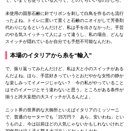
て、いまでも使っている人って、どのくらいいるのかしら。
未使用の固形石鹸に針でリボンを刺して白鳥を作るのも流行
ったよね。トイレに置いて置くと石鹸のニオイがして芳香剤
代わりになるというんだけど、私は手を出さなかった。手芸
のやる気スイッチって人によって違うし、私の場合、どんな
スイッチが隠れているか自分でも予想不可能なんだわ。
本場のイタリアから糸を“輸入”
で、振り返ってみたんだけど、私は大と小のスイッチがある
んだよね。ほら、手芸好きっていうとおだやかな女性の静か
な楽しみってイメージじゃない？ 今の私がやっていること
はそのイメージとそう違わないと思う。ところがある条件が
揃うと誇大妄想の大スイッチが入るんだよ。
ニット界の世界的な大御所といえばイタリアのミッソーニ
で、普通のセーターでも「15万円？ あら、安いわね」とい
うものよ。今は以前ほどの人気じゃないかもしれないけれど
30年前は泣く子も黙る大ブランドだったんだわ。