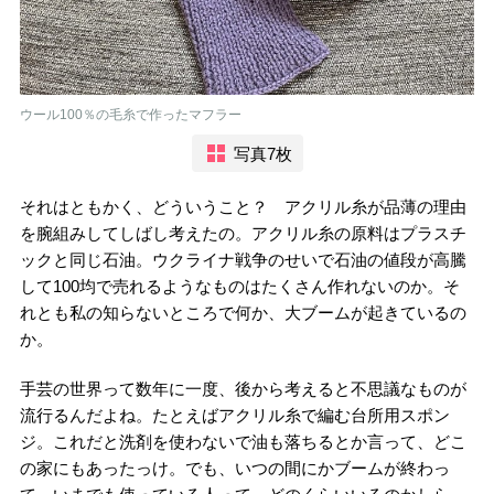
ウール100％の毛糸で作ったマフラー
写真7枚
それはともかく、どういうこと？ アクリル糸が品薄の理由
を腕組みしてしばし考えたの。アクリル糸の原料はプラスチ
ックと同じ石油。ウクライナ戦争のせいで石油の値段が高騰
して100均で売れるようなものはたくさん作れないのか。そ
れとも私の知らないところで何か、大ブームが起きているの
か。
手芸の世界って数年に一度、後から考えると不思議なものが
流行るんだよね。たとえばアクリル糸で編む台所用スポン
ジ。これだと洗剤を使わないで油も落ちるとか言って、どこ
の家にもあったっけ。でも、いつの間にかブームが終わっ