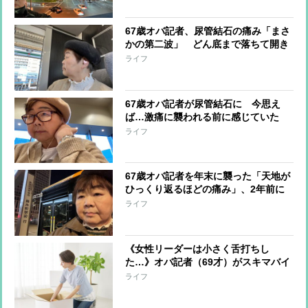
67歳オバ記者、尿管結石の痛み「まさ
かの第二波」 どん底まで落ちて開き
直る…そのあととった行動とは？
ライフ
67歳オバ記者が尿管結石に 今思え
ば…激痛に襲われる前に感じていた
数々の“異変”
ライフ
67歳オバ記者を年末に襲った「天地が
ひっくり返るほどの痛み」、2年前に
は境界悪性腫瘍との診断 かかりつけ
ライフ
医のところに駆け込むと…
《女性リーダーは小さく舌打ちし
た…》オバ記者（69才）がスキマバイ
トに挑戦「私に肉体労働をする資格は
ライフ
あるか？」実働7時間・報酬1万2千
円“引っ越しの梱包作業”一部始終