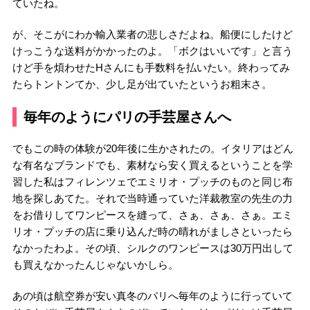
ていたね。
が、そこがにわか輸入業者の悲しさだよね。船便にしたけど
けっこうな送料がかかったのよ。「ボクはいいです」と言う
けど手を煩わせたHさんにも手数料を払いたい。終わってみ
たらトントンてか、少し足が出ていたというお粗末さ。
毎年のようにパリの手芸屋さんへ
でもこの時の体験が20年後に生かされたの。イタリアはどん
な有名なブランドでも、素材なら安く買えるということを学
習した私はフィレンツェでエミリオ・プッチのものと同じ布
地を探しあてた。それで当時通っていた洋裁教室の先生の力
をお借りしてワンピースを縫って、さぁ、さぁ、さぁ。エミ
リオ・プッチの店に乗り込んだ時の晴れがましさといったら
なかったわよ。その頃、シルクのワンピースは30万円出して
も買えなかったんじゃないかしら。
あの頃は航空券が安い真冬のパリへ毎年のように行っていて