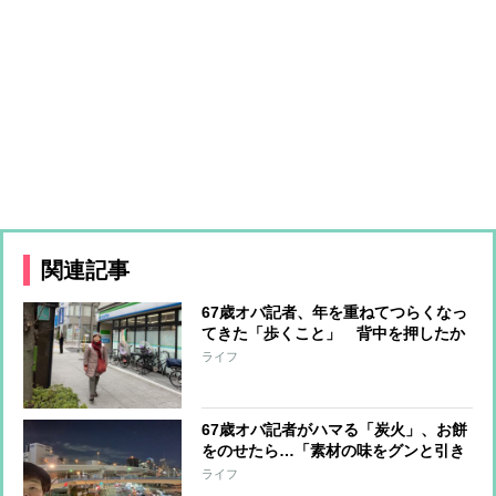
関連記事
67歳オバ記者、年を重ねてつらくなっ
てきた「歩くこと」 背中を押したか
かりつけ医のひと言「息が切れたら休
ライフ
んでまた上ればいい」
67歳オバ記者がハマる「炭火」、お餅
をのせたら…「素材の味をグンと引き
立たせるんだわ」。
ライフ