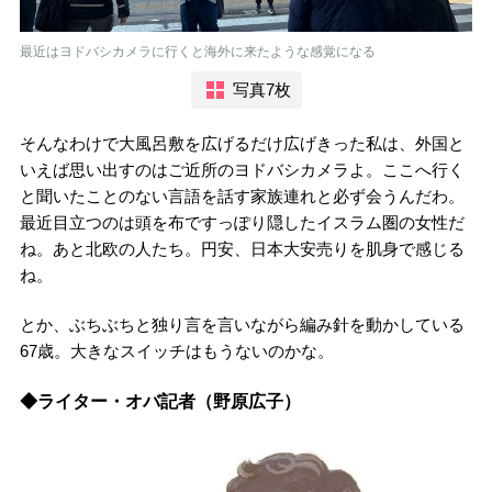
最近はヨドバシカメラに行くと海外に来たような感覚になる
写真7枚
そんなわけで大風呂敷を広げるだけ広げきった私は、外国と
いえば思い出すのはご近所のヨドバシカメラよ。ここへ行く
と聞いたことのない言語を話す家族連れと必ず会うんだわ。
最近目立つのは頭を布ですっぽり隠したイスラム圏の女性だ
ね。あと北欧の人たち。円安、日本大安売りを肌身で感じる
ね。
とか、ぶちぶちと独り言を言いながら編み針を動かしている
67歳。大きなスイッチはもうないのかな。
◆ライター・オバ記者（野原広子）