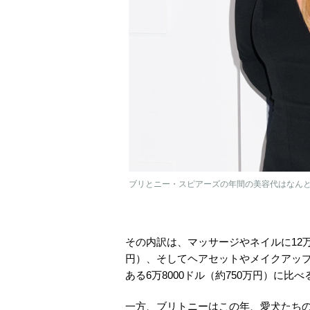
ブリとニー・スピアーズの年間の美容代はなんと…（Britney S
その内訳は、マッサージやネイルに12万ド
円）、そしてヘアセットやメイクアップに2
ある6万8000ドル（約750万円）に比
一方、ブリトニーはこの年、愛犬たちの