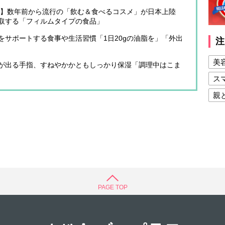
予測】数年前から流行の「飲む＆食べるコスメ」が日本上陸
取する「フィルムタイプの食品」
をサポートする食事や生活習慣「1日20gの油脂を」「外出
注
美
が出る手指、すねやかかともしっかり保湿「調理中はこま
ス
親
健
美
夫
PAGE TOP