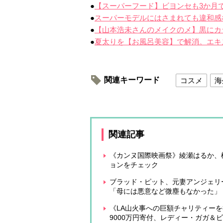
●
【スーパーフード】ビヨンセも3か月で
●
スーパーモデルにはさまれても違和感
●
【山本浩未さんのメイクのメ】黒にカ
●
夏太りを【お風呂美容】で解消。エキ
関連キーワード
コスメ
海
関連記事
《カンヌ国際映画祭》綾瀬はるか、松
ョンをチェック
ブラッド・ピット、元妻アンジェリ
「母には悪意など微塵もなかった」
《LA山火事への巨額チャリティーを
9000万円寄付、レディー・ガガ＆