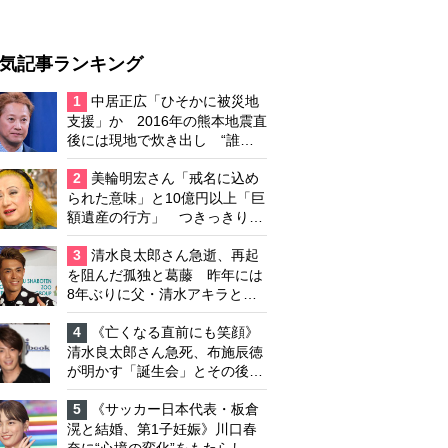
気記事ランキング
1
中居正広「ひそかに被災地
支援」か 2016年の熊本地震直
後には現地で炊き出し “誰に
も知られなくて良い”と、むし
ろ強まる福祉活動への思い
2
美輪明宏さん「戒名に込め
られた意味」と10億円以上「巨
額遺産の行方」 つきっきりで
私生活をサポートしていた元俳
優が相続か
3
清水良太郎さん急逝、再起
を阻んだ孤独と葛藤 昨年には
8年ぶりに父・清水アキラと共
演、本格的な活動再開に向かっ
ていたが…周囲が懸念していた
4
《亡くなる直前にも笑顔》
「不安定なところ」
清水良太郎さん急死、布施辰徳
が明かす「誕生会」とその後の
メッセージ
5
《サッカー日本代表・板倉
滉と結婚、第1子妊娠》川口春