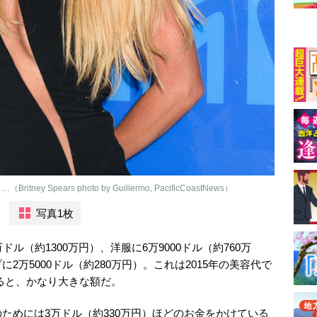
pears photo by Guillermo, PacificCoastNews）
写真1枚
ル（約1300万円）、洋服に6万9000ドル（約760万
万5000ドル（約280万円）。これは2015年の美容代で
べると、かなり大きな額だ。
ためには3万ドル（約330万円）ほどのお金をかけている