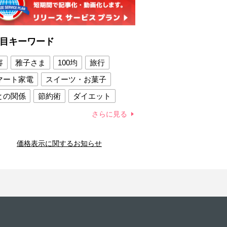
目キーワード
容
雅子さま
100均
旅行
マート家電
スイーツ・お菓子
との関係
節約術
ダイエット
康法
新製品
さらに見る
容賢者のダイエットグッズ
価格表示に関するお知らせ
との関係
新津春子
どか食い