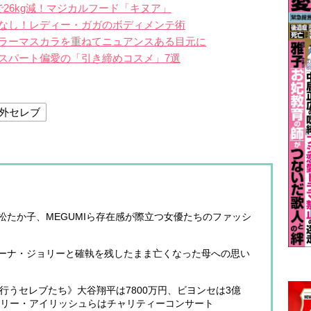
26kg減！マジカルフード「キヌア」
なし！レディー・ガガのボディメンテ術
ラーマスカラを重ねてニュアンスある目元に
スパート偏愛の「引き締めコスメ」7選
外セレブ
たか子、MEGUMIら存在感が際立つ女優たちのファッシ
ーナ・ジョリーと確執を残したまま亡くなった母への思い
行うセレブたち》大谷翔平は7800万円、ビヨンセは3億
ビリー・アイリッシュらはチャリティーコンサート