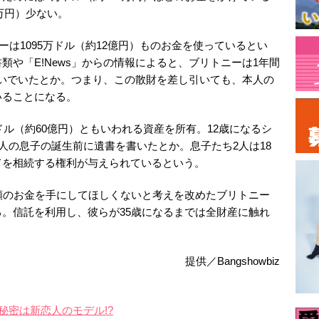
0万円）少ない。
ニーは1095万ドル（約12億円）ものお金を使っているとい
や「E!News」からの情報によると、ブリトニーは1年間
を稼いでいたとか。つまり、この散財を差し引いても、本人の
いることになる。
ドル（約60億円）ともいわれる資産を所有。12歳になるシ
2人の息子の誕生前に遺書を書いたとか。息子たち2人は18
てを相続する権利が与えられているという。
額のお金を手にしてほしくないと考えを改めたブリトニー
。信託を利用し、彼らが35歳になるまでは全財産に触れ
提供／Bangshowbiz
秘密は新恋人のモデル!?