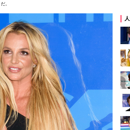
うだ。
人