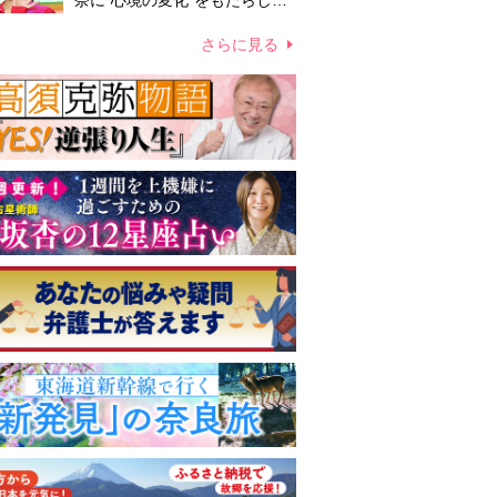
奈に“心境の変化”をもたらした
主演映画『ママせか』 身を削
って「がんに蝕まれる母」を演
さらに見る
じた壮絶な撮影現場