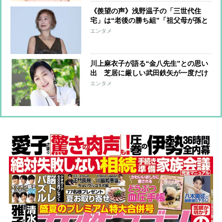
《羨望の声》浅野温子の「三世代住
宅」は“老後の勝ち組”「祖父母が孫と
過ごせる時間は非常に短い」
エンタメ
川上麻衣子が語る“金八先生”との思い
出 芝居に厳しい武田鉄矢が一度だけ
褒めてくれたこと「いまでも“先生”と
エンタメ
呼んでいる」