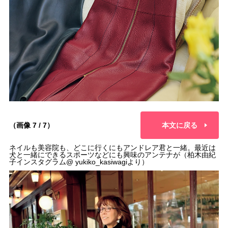
（画像 7 / 7）
本文に戻る
ネイルも美容院も、どこに行くにもアンドレア君と一緒。最近は
犬と一緒にできるスポーツなどにも興味のアンテナが（柏木由紀
子インスタグラム@ yukiko_kasiwagiより）