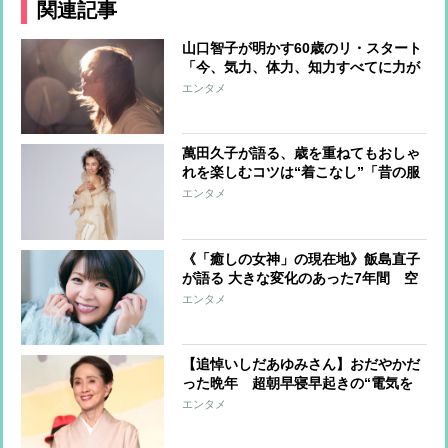
関連記事
山口智子が明かす60歳のリ・スタート
「今、気力、体力、知力すべてに力が
漲って、絶好調。一日でも過去には戻
エンタメ
りたくない」
萬田久子が語る、歳を重ねてもおしゃ
れを楽しむコツは“着こなし”「昔の服
も工夫次第。今の自分の顔や体形と相
エンタメ
談しながら」
《「癒しの女神」の現在地》飯島直子
が語る 大きな変化のあった7年間 空
っぽになった心から前を向くきっかけ
エンタメ
として始めたインスタ
【追悼いしだあゆみさん】おだやかだ
った晩年 超朝早寝早起きの“電気を
使わない生活”、楽しみは「コンビニ
エンタメ
で人間観察」 大量の洋服にはさみを
入れ、身の回りの物を処分