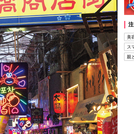
注
美
ス
親
健
美
夫