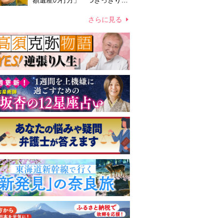
額遺産の行方」 つきっきりで
私生活をサポートしていた元俳
優が相続か
さらに見る