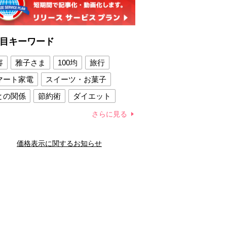
目キーワード
容
雅子さま
100均
旅行
マート家電
スイーツ・お菓子
との関係
節約術
ダイエット
康法
新製品
さらに見る
容賢者のダイエットグッズ
価格表示に関するお知らせ
との関係
新津春子
どか食い