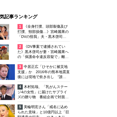
気記事ランキング
1
《全身打撲、頭部裂傷及び
打撲、頸部損傷…》宮崎麗果の
「DVの怪我」夫・黒木啓司の
逮捕で始まる「夫婦の闘争」
2
《DV事案で逮捕されてい
た》黒木啓司が妻・宮崎麗果へ
の「保護命令違反容疑で」離婚
協議は「第二ステージ」へ
3
中居正広「ひそかに被災地
支援」か 2016年の熊本地震直
後には現地で炊き出し “誰に
も知られなくて良い”と、むし
ろ強まる福祉活動への思い
4
木村拓哉、「乳がんステー
ジ4の女性」に届けたサプライ
ズの贈り物 番組企画で対面し
たファンが、夢と希望を与える
心遣いに「うれしくて号泣しま
5
美輪明宏さん「戒名に込め
した」
られた意味」と10億円以上「巨