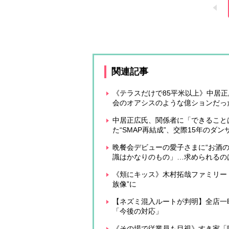
関連記事
《テラスだけで85平米以上》中居
会のオアシスのような億ションだっ
中居正広氏、関係者に「できること
た“SMAP再結成”、交際15年のダ
晩餐会デビューの愛子さまに“お酒
識はかなりのもの」…求められるの
《頬にキッス》木村拓哉ファミリー「K
族像”に
【ネズミ混入ルートが判明】全店一
「今後の対応」
《その場で従業員も目視》すき家「味