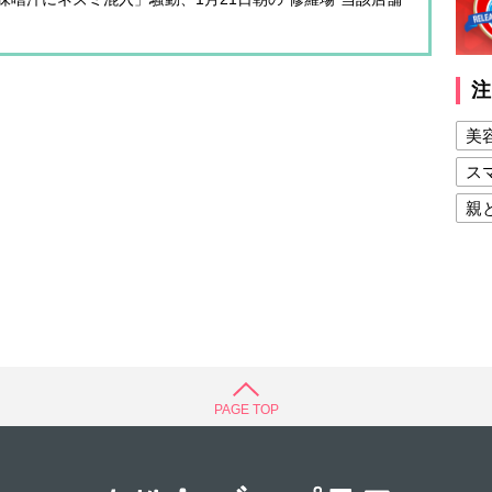
注
美
ス
親
健
美
夫
PAGE TOP