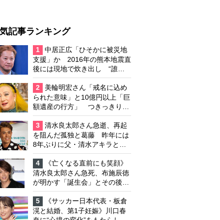
気記事ランキング
1
中居正広「ひそかに被災地
支援」か 2016年の熊本地震直
後には現地で炊き出し “誰に
も知られなくて良い”と、むし
ろ強まる福祉活動への思い
2
美輪明宏さん「戒名に込め
られた意味」と10億円以上「巨
額遺産の行方」 つきっきりで
私生活をサポートしていた元俳
優が相続か
3
清水良太郎さん急逝、再起
を阻んだ孤独と葛藤 昨年には
8年ぶりに父・清水アキラと共
演、本格的な活動再開に向かっ
ていたが…周囲が懸念していた
4
《亡くなる直前にも笑顔》
「不安定なところ」
清水良太郎さん急死、布施辰徳
が明かす「誕生会」とその後の
メッセージ
5
《サッカー日本代表・板倉
滉と結婚、第1子妊娠》川口春