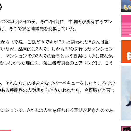
》
023年6月2日の夜。その2日前に、中居氏が所有するマン
んは、そこで彼と連絡先を交換していた。
氏から《今晩、ご飯どうですか？》と誘われたAさんは当
いたが、結果的に2人で、しかもBBQを行ったマンション
る。マンションでの2人での食事という提案に《少し嫌な気
拒否しなかった理由を、第三者委員会のヒアリングに、こう
い、それならこの前みんなでバーベキューをしたところでご
のある芸能界の大御所からそういわれたら、今夜暇だと言っ
マンションで、Aさんの人生を狂わせる事態が起きたのであ