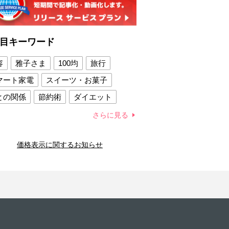
目キーワード
容
雅子さま
100均
旅行
マート家電
スイーツ・お菓子
との関係
節約術
ダイエット
康法
新製品
さらに見る
容賢者のダイエットグッズ
価格表示に関するお知らせ
との関係
新津春子
どか食い