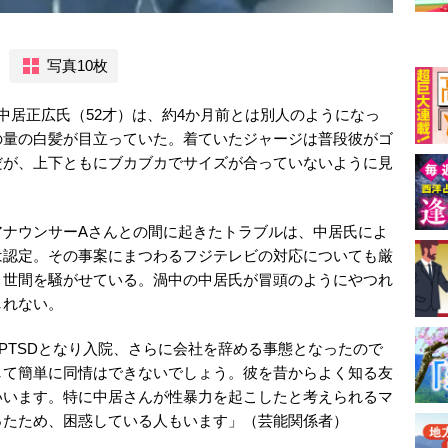
写真10枚
中居正広氏（52才）は、約4か月前とは別人のようになっ
の量の白髪が目立っていた。着ていたジャージは普段彼がゴ
だが、上下ともにブカブカでサイズが合っていないように見
アナウンサーAさんとの間に起きたトラブルは、中居氏によ
は認定。その事案にまつわるフジテレビの対応についても厳
、世間を騒がせている。渦中の中居氏が冒頭のようにやつれ
しれない。
PTSDとなり入院、さらに会社を辞める事態となったので
して簡単に同情はできないでしょう。彼を昔からよく知る友
いいます。特に中居さんが性暴力を起こしたと考えられるマ
ったため、困惑している人もいます」（芸能関係者）