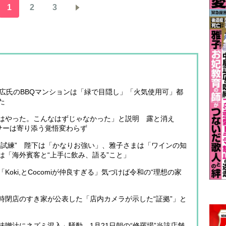
1
2
3
正広氏のBBQマンションは「緑で目隠し」「火気使用可」都
た
はやった。こんなはずじゃなかった」と説明 露と消え
ンサーは寄り添う覚悟変わらず
の試練” 陛下は「かなりお強い」、雅子さまは「ワインの知
は「海外賓客と“上手に飲み、語る”こと」
oki,とCocomiが仲良すぎる」気づけば令和の“理想の家
時閉店のすき家が公表した「店内カメラが示した“証拠”」と
噌汁にネズミ混入」騒動、1月21日朝の“修羅場”当該店舗