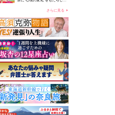
奈に“心境の変化”をもたらした
主演映画『ママせか』 身を削
って「がんに蝕まれる母」を演
さらに見る
じた壮絶な撮影現場