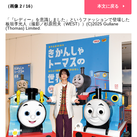
（画像 2 / 16）
本文に戻る
「『レディー』を意識しました」というファッションで登場した
板垣李光人（撮影／杉原照夫（WEST））(C)2025 Gullane
(Thomas) Limited.