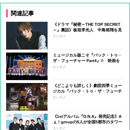
関連記事
《ドラマ『秘密～THE TOP SECRET
～』裏話》板垣李光人 中島裕翔を見
ただけで「泣きそうになった…」
エンタメ
ミュージカル版こそ『バック・トゥ・
ザ・フューチャー Part4』!! 映画を
見ていなくても楽しめる完全観劇マニ
エンタメ
ュアル
《どこよりも詳しく》劇団四季ミュー
ジカル『バック・トゥ・ザ・フューチ
ャー』 知っていると2倍楽しめる細か
エンタメ
すぎる見どころガイド
《1stアルバム『D.N.A』発売記念》A
ぇ！groupの5人が全国5都市のタワー
をジャック＆インタビュー「アルバム
エンタメ