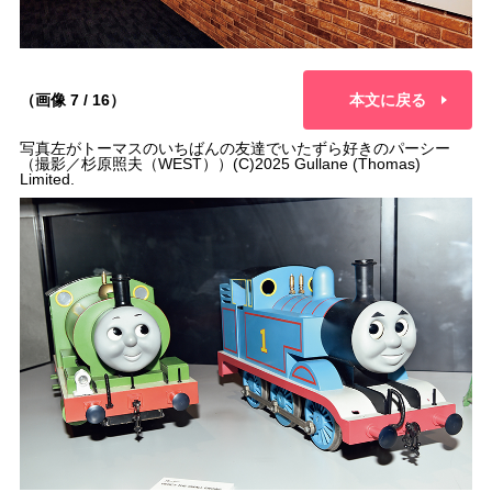
（画像 7 / 16）
本文に戻る
写真左がトーマスのいちばんの友達でいたずら好きのパーシー
（撮影／杉原照夫（WEST））(C)2025 Gullane (Thomas)
Limited.