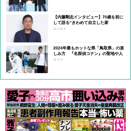
はグループの名刺代わりにぴったり」
【内藤剛志インタビュー】70歳を前に
して語る“きわめて自立した家
族”と“これから”「自分から引退する
エンタメ
とは言いません。依頼がある限りやり
続けたい」
2024年最もホットな県「鳥取県」の楽
しみ方 『名探偵コナン』の聖地や人
気カフェのほか、東京で味わえるグル
ライフ
メも