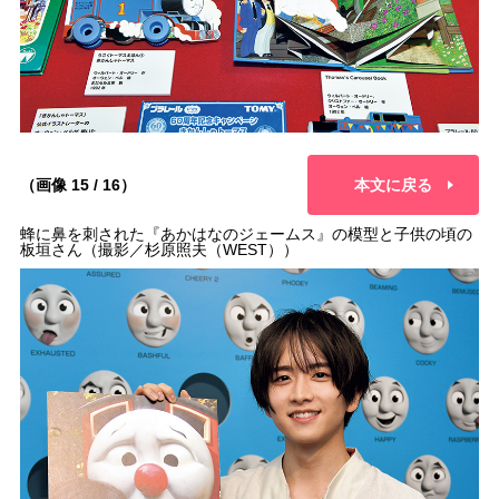
（画像 15 / 16）
本文に戻る
蜂に鼻を刺された『あかはなのジェームス』の模型と子供の頃の
板垣さん（撮影／杉原照夫（WEST））