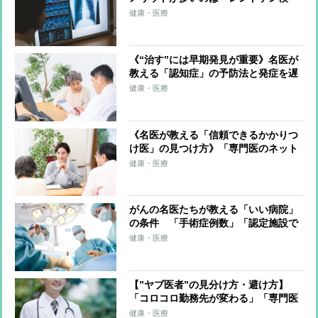
査」と「バリウム検査」、「骨密度検
健康・医療
査」は10年に一度でいい
《“治す”には早期発見が重要》名医が
教える「認知症」の予防法と発症を遅
らせる方法 日頃から実践できる生活
健康・医療
習慣は？
《名医が教える「信頼できるかかりつ
け医」の見つけ方》「専門医のネット
ワークを持っているか」「患者の選択
健康・医療
を尊重してくれるか」など、重視すべ
きポイント
がんの名医たちが教える「いい病院」
の条件 「手術症例数」「認定施設で
ある」「チーム医療ができる」「患者
健康・医療
の意思を尊重する」などチェックすべ
き7つのポイント
【”ヤブ医者”の見分け方・避け方】
「コロコロ勤務先が変わる」「専門医
が1人」は要警戒、「丸椅子」と「手
健康・医療