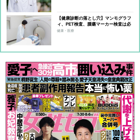
動ドア」がNGな理由
【健康診断の落とし穴】マンモグラフ
ィ、PET検査、腫瘍マーカー検査は必
要か？ 過剰な健診・検診を受けるこ
健康・医療
とのリスク