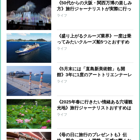
《50代からの大阪・関西万博の楽しみ
方》旅行ジャーナリストが実際に行っ
てみると…「思っていた以上に楽し
ライフ
い」 混雑を避ける方法、持っていく
と便利な持ち物は？
《盛り上がるクルーズ業界》一度は乗
ってみたいクルーズ船5つとおすすめ
コースを旅行ジャーナリストが解説
ライフ
《5月末には「直島新美術館」も開
館》3年に1度のアートトリエンナーレ
「瀬戸内国際芸術祭」が開幕直前！見
ライフ
どころを旅行ジャーナリストが紹介
《2025年春に行きたい情緒ある穴場観
光地》旅行ジャーナリストおすすめは
「秋田市」＆「愛媛・大洲市」 歴
ライフ
史・文化・自然が楽しめて宿泊費もお
得
《母の日に旅行のプレゼントも》伝