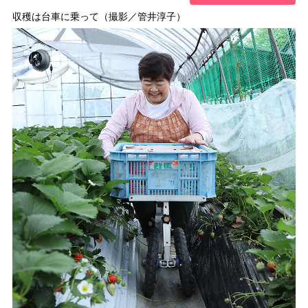
収穫は台車に乗って（撮影／管井淳子）