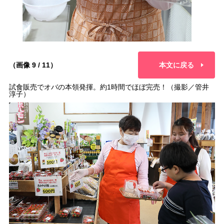
（画像 9 / 11）
本文に戻る
試食販売でオバの本領発揮。約1時間でほぼ完売！（撮影／管井
淳子）