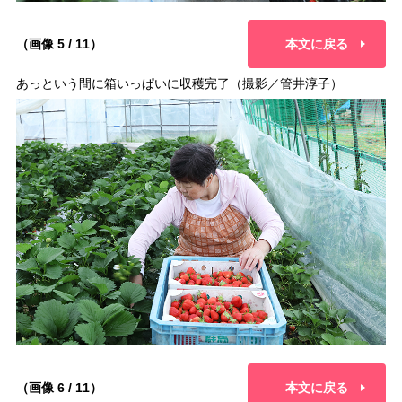
（画像 5 / 11）
本文に戻る
あっという間に箱いっぱいに収穫完了（撮影／管井淳子）
（画像 6 / 11）
本文に戻る