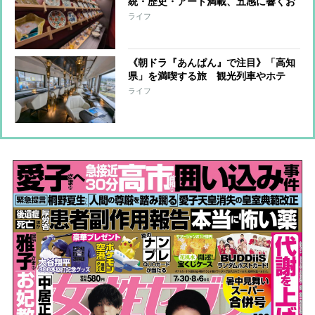
統・歴史・アート満載、五感に響くお
とな旅「金沢・加賀温泉・敦賀」を旅
ライフ
行ジャーナリストが紹介
《朝ドラ『あんぱん』で注目》「高知
県」を満喫する旅 観光列車やホテ
ル、スポットを旅行ジャーナリストが
ライフ
紹介