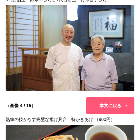
（画像 4 / 15）
本文に戻る
熟練の技がなす完璧な揚げ具合！特かきあげ （900円）