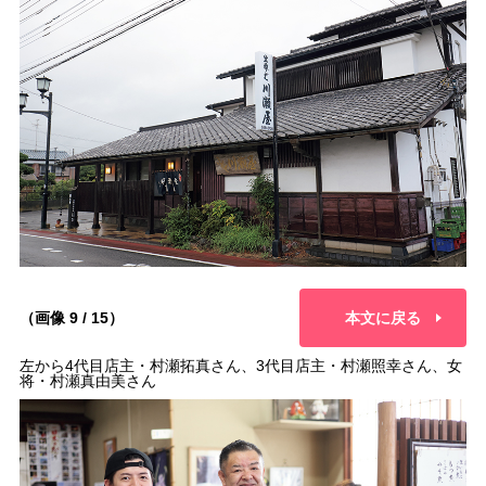
（画像 9 / 15）
本文に戻る
左から4代目店主・村瀬拓真さん、3代目店主・村瀬照幸さん、女
将・村瀬真由美さん