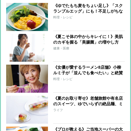
《ゆでたもち麦をちょい足し》「スク
ランブルエッグ」にも！不足しがちな
食物繊維をチャージする腸活レシピ
料理・レシピ
《夏こそ体の中からキレイに！》美肌
のカギを握る「美腸菌」の増やし方
管理栄養士考案の美腸菌＆美肌を育て
健康・医療
る食材＆レシピも紹介
《女優が愛するラーメン8店舗》小柳
ルミ子が「並んでも食べたい」と絶賛
する一杯を紹介！佐々木希、永野芽
料理・レシピ
郁、川口春奈らが通う名店も
《夏のお取り寄せ》老舗旅館や有名店
のスイーツ、ゆでいらずの絶品麺、ミ
シュラン掲載店の冷菜ほか 3人の専
ライフ
門家が厳選！
《プロが教える》ご当地スーパーの大