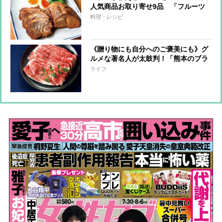
人気商品お取り寄せ9品 「フルーツ
サンド」や「うに」、バケツコンロの
料理・レシピ
「ジンギスカン」も！
《贈り物にも自分へのご褒美にも》グ
ルメな著名人が太鼓判！「熊本のブラ
ンド牛」「点心セット」「究極の卵か
ライフ
けご飯」など絶品お取り寄せ15品