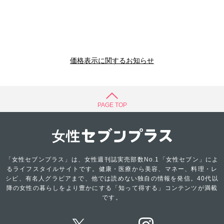
価格表示に関するお知らせ
PAGE TOP
「女性セブンプラス」は、女性週刊誌実売部数No.1「女性セブン」によ
るライフスタイルサイトです。健康・医療から美容、マネー、料理・レ
シピ、有名人グラビアまで、他では読めない独自の情報を発信。40代以
降の女性の暮らしをより豊かにする「知って得する」コンテンツが満載
です。