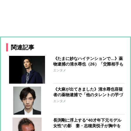
関連記事
《たまに妙なハイテンションで…》薬
物逮捕の清水尋也（26）「交際相手も
一緒に逮捕」関係者が危惧していた
エンタメ
「あやうい私生活」
《大麻が出てきました》清水尋也容疑
者の薬物逮捕で「他のタレントの芋づ
る式逮捕はあるか」戦々恐々とする芸
エンタメ
能界
長渕剛に浮上する“40才年下元モデル
女性”の影 妻・志穂美悦子が胸中を