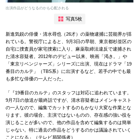
出演作品がどうなるのかも心配される
写真5枚
新進気鋭の俳優・清水尋也（26才）の薬物逮捕に芸能界が揺
れている。警視庁によると、9月3日の早朝、東京都杉並区の
自宅に捜査員が家宅捜索に入り、麻薬取締法違反で逮捕され
た清水容疑者。2012年のデビュー以来、映画「渇き。」や
「東京リベンジャーズ」シリーズに出演、現在はドラマ「19
番目のカルテ」（TBS系）に出演するなど、若手の中でも最
も多忙な俳優の一人だった。
「『19番目のカルテ』のスタッフは対応に追われています。
9月7日の放送が最終話ですが、清水容疑者はメインキャスト
の一人なので、編集でカットするのもかなり大変な作業とな
ります。彼の場合、主演ではないものの、存在感の強い役を
演じることが多いので、他の作品を含めて編集するのは簡単
じゃない。特に過去の作品をどうするのかは議論されていく
ことになる」（テレビ局関係者）