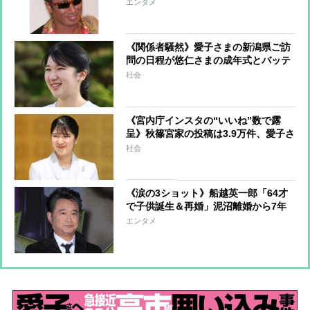
明かす「37年間、何があっても支えて
エンタメ
きました」【全文公開・後編】
《関係者騒然》愛子さまの新潟県ご訪
問の日程が悠仁さまの成年式とバッテ
ィング 天皇家と秋篠宮家の間にあ
社会
る、公務や私的行事の日程をめぐ
る“溝”
《宮内庁インスタの“いいね”数で露
呈》秋篠宮家の投稿は3.9万件、愛子さ
まの写真には70万件つくことも…圧倒
社会
的な人気格差に紀子さま憮然
《涙の3ショット》船越英一郎「64才
で子供誕生＆再婚」泥沼離婚から7年
で掴んだ安息の地
エンタメ