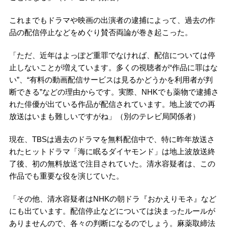
これまでもドラマや映画の出演者の逮捕によって、過去の作
品の配信停止などをめぐり賛否両論が巻き起こった。
「ただ、近年はよっぽど重罪でなければ、配信については停
止しないことが増えています。多くの視聴者が“作品に罪はな
い”、“有料の動画配信サービスは見るかどうかを利用者が判
断できる”などの理由からです。実際、NHKでも薬物で逮捕さ
れた俳優が出ている作品が配信されています。地上波での再
放送はいまも難しいですがね」（別のテレビ局関係者）
現在、TBSは過去のドラマを無料配信中で、特に昨年放送さ
れたヒットドラマ「海に眠るダイヤモンド」は地上波放送終
了後、初の無料放送で注目されていた。清水容疑者は、この
作品でも重要な役を演じていた。
「その他、清水容疑者はNHKの朝ドラ『おかえりモネ』など
にも出ています。配信停止などについては決まったルールが
ありませんので、各々の判断になるのでしょう。麻薬取締法