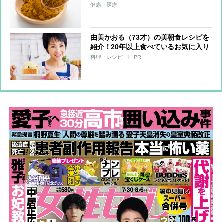
「追いカレー粉」「甘酒ココア」
健康・医療
由美かおる（73才）の美朝食レシピを
紹介！20年以上食べているお気に入り
「しらすチーズトースト」
料理・レシピ
PR