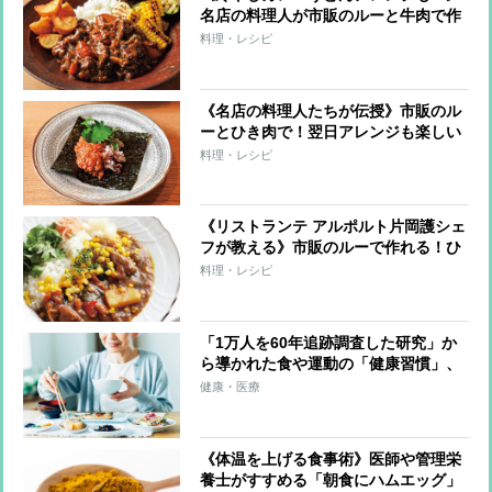
名店の料理人が市販のルーと牛肉で作
る「フレンチ仕立ての濃厚カレー」レ
料理・レシピ
シピ
《名店の料理人たちが伝授》市販のル
ーとひき肉で！翌日アレンジも楽しい
おいしいキーマ＆ドライカレーレシピ
料理・レシピ
2つ
《リストランテ アルポルト片岡護シェ
フが教える》市販のルーで作れる！ひ
と味違う豚肉カレーレシピ＆翌日アレ
料理・レシピ
ンジ
「1万人を60年追跡調査した研究」か
ら導かれた食や運動の「健康習慣」、
「魚と野菜は否定する要素ない食材」
健康・医療
「朝食とる人ほど肥満や糖尿病のリス
ク減る」
《体温を上げる食事術》医師や管理栄
養士がすすめる「朝食にハムエッグ」