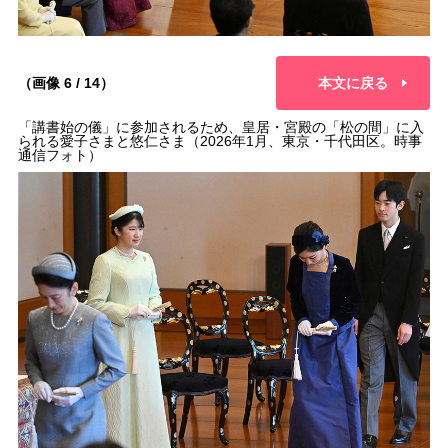
（画像 6 / 14）
本文に戻る
「講書始の儀」に参加されるため、皇居・宮殿の「松の間」に入
られる愛子さまと悠仁さま（2026年1月、東京・千代田区。時事
通信フォト）