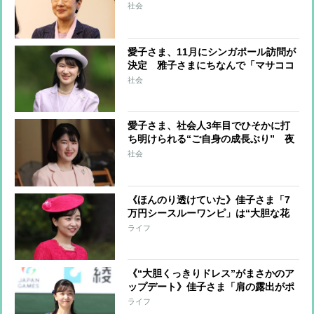
から70年を迎え、現地では水俣へのご
社会
訪問を期待する声も
愛子さま、11月にシンガポール訪問が
決定 雅子さまにちなんで「マサココ
ウタイシヒデンカ」と命名された真っ
社会
白な蘭が飾られる国立植物園を訪問か
愛子さま、社会人3年目でひそかに打
ち明けられる“ご自身の成長ぶり” 夜
型生活を改め「朝、余裕をもって起き
社会
られるようになりました」 職場では
積極的に残業も
《ほんのり透けていた》佳子さま「7
万円シースルーワンピ」は“大胆な花
柄”で「自由にエモーショナルに」が
ライフ
コンセプトの人気ブランド
《“大胆くっきりドレス”がまさかのア
ップデート》佳子さま「肩の露出がポ
イント」ワンピースに加えられてい
ライフ
た“一工夫”