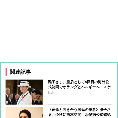
関連記事
雅子さま、皇后として4回目の海外公
式訪問でオランダとベルギーへ スケ
ジュールには“謎の空白” 宿泊先は両
社会
国の王宮や王室が所有する別荘か
《宿命と向き合う国母の決意》雅子さ
ま、今秋に熊本訪問 水俣病公式確認