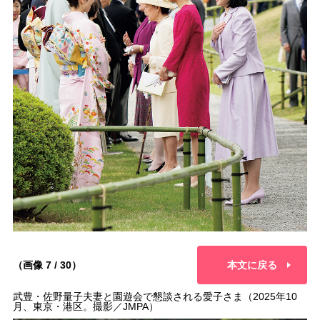
（画像 7 / 30）
本文に戻る
武豊・佐野量子夫妻と園遊会で懇談される愛子さま（2025年10
月、東京・港区。撮影／JMPA）