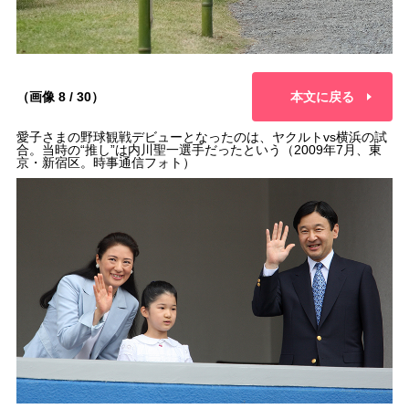
（画像 8 / 30）
本文に戻る
愛子さまの野球観戦デビューとなったのは、ヤクルトvs横浜の試
合。当時の“推し”は内川聖一選手だったという（2009年7月、東
京・新宿区。時事通信フォト）