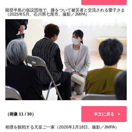
能登半島の仮設団地で、膝をついて被災者と交流される愛子さま
（2025年5月、石川県七尾市。撮影／JMPA）
（画像 11 / 30）
本文に戻る
相撲を観戦する天皇ご一家（2026年1月18日、撮影／JMPA）