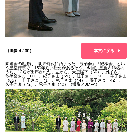
（画像 4 / 30）
本文に戻る
園遊会の起源は、明治時代に始まった「観菊会」「観桜会」とい
う皇室行事で、150年近い歴史があるそう。今回は皇族方16名の
うち、12名が出席された。左から、天皇陛下（66）、雅子さま、
秋篠宮さま（60）、紀子さま（59）、佳子さま（31）、華子さま
（85）、信子さま（71）、彬子さま（44）、瑶子さま（42）、
久子さま（72）、承子さま（40）（撮影／JMPA）