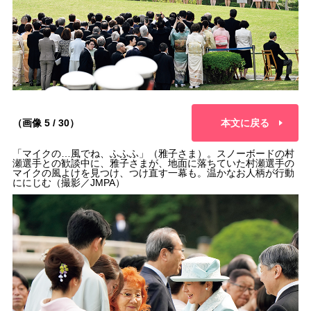
（画像 5 / 30）
本文に戻る
「マイクの…風でね、ふふふ」（雅子さま）。スノーボードの村
瀬選手との歓談中に、雅子さまが、地面に落ちていた村瀬選手の
マイクの風よけを見つけ、つけ直す一幕も。温かなお人柄が行動
ににじむ（撮影／JMPA）