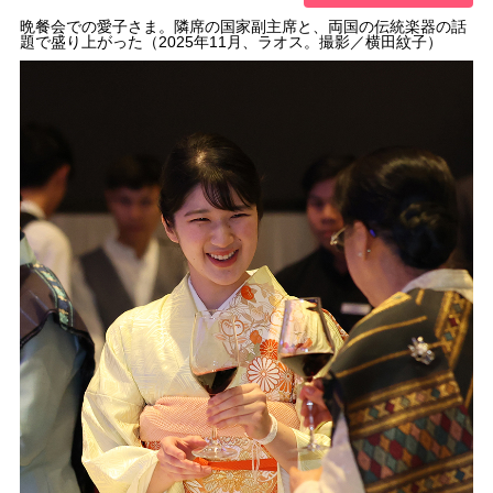
晩餐会での愛子さま。隣席の国家副主席と、両国の伝統楽器の話
題で盛り上がった（2025年11月、ラオス。撮影／横田紋子）