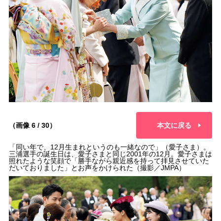
（画像 6 / 30）
本文に戻る
「同い年で、12月生まれというのも一緒なので」（愛子さま）。
三浦選手の誕生日は、愛子さまと同じ2001年の12月。愛子さまは
照れたような笑顔で「勝手ながら親近感を持って拝見させていた
だいておりました」とお声をかけられた（撮影／JMPA）