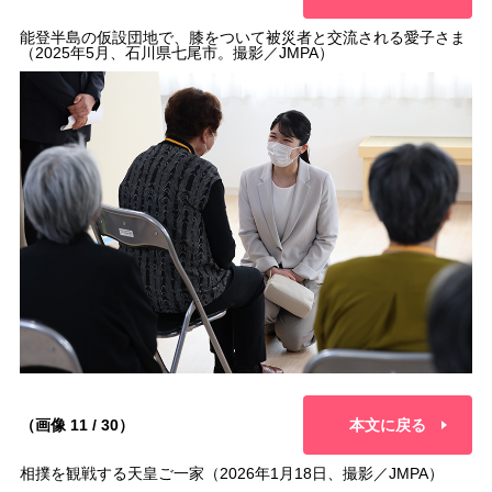
能登半島の仮設団地で、膝をついて被災者と交流される愛子さま
（2025年5月、石川県七尾市。撮影／JMPA）
（画像 11 / 30）
本文に戻る
相撲を観戦する天皇ご一家（2026年1月18日、撮影／JMPA）