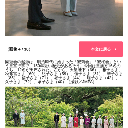
（画像 4 / 30）
本文に戻る
園遊会の起源は、明治時代に始まった「観菊会」「観桜会」とい
う皇室行事で、150年近い歴史があるそう。今回は皇族方16名の
うち、12名が出席された。左から、天皇陛下（66）、雅子さま、
秋篠宮さま（60）、紀子さま（59）、佳子さま（31）、華子さま
（85）、信子さま（71）、彬子さま（44）、瑶子さま（42）、
久子さま（72）、承子さま（40）（撮影／JMPA）