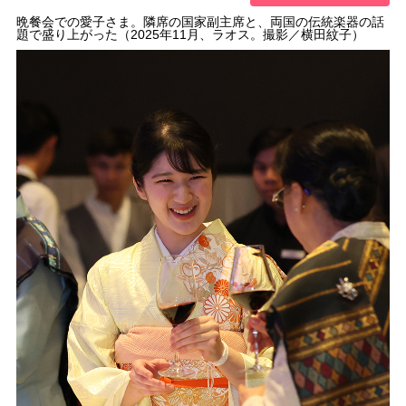
晩餐会での愛子さま。隣席の国家副主席と、両国の伝統楽器の話
題で盛り上がった（2025年11月、ラオス。撮影／横田紋子）