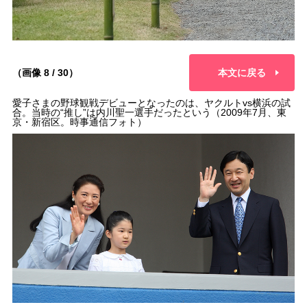
（画像 8 / 30）
本文に戻る
愛子さまの野球観戦デビューとなったのは、ヤクルトvs横浜の試
合。当時の“推し”は内川聖一選手だったという（2009年7月、東
京・新宿区。時事通信フォト）