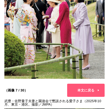
（画像 7 / 30）
本文に戻る
武豊・佐野量子夫妻と園遊会で懇談される愛子さま（2025年10
月、東京・港区。撮影／JMPA）