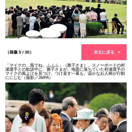
（画像 5 / 30）
本文に戻る
「マイクの…風でね、ふふふ」（雅子さま）。スノーボードの村
瀬選手との歓談中に、雅子さまが、地面に落ちていた村瀬選手の
マイクの風よけを見つけ、つけ直す一幕も。温かなお人柄が行動
ににじむ（撮影／JMPA）