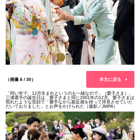
（画像 6 / 30）
本文に戻る
「同い年で、12月生まれというのも一緒なので」（愛子さま）。
三浦選手の誕生日は、愛子さまと同じ2001年の12月。愛子さまは
照れたような笑顔で「勝手ながら親近感を持って拝見させていた
だいておりました」とお声をかけられた（撮影／JMPA）