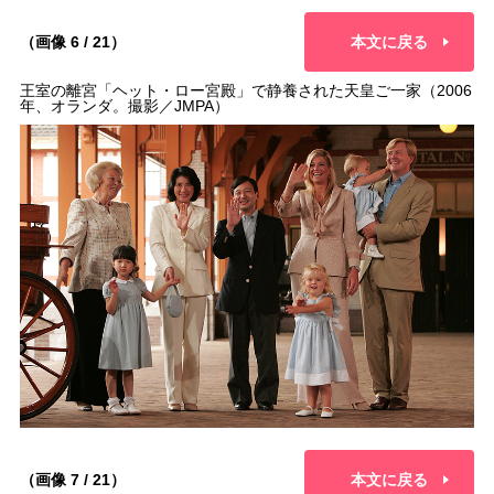
（画像 6 / 21）
本文に戻る
王室の離宮「ヘット・ロー宮殿」で静養された天皇ご一家（2006
年、オランダ。撮影／JMPA）
（画像 7 / 21）
本文に戻る