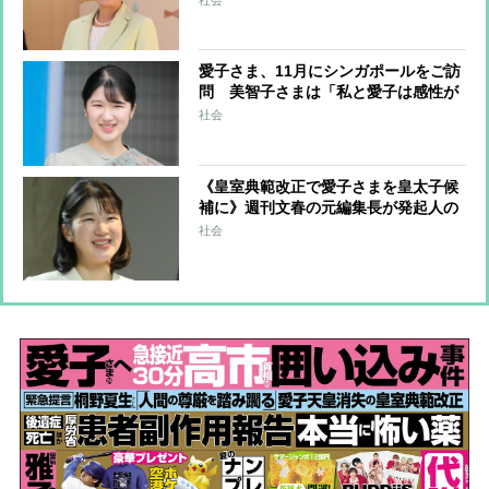
上」、強まる国際親善への思い
愛子さま、11月にシンガポールをご訪
問 美智子さまは「私と愛子は感性が
似ている」…皇室に受け継がれてき
社会
た“世界平和”への思いが花開く機会に
《皇室典範改正で愛子さまを皇太子候
補に》週刊文春の元編集長が発起人の
署名活動が話題、賛同者は1か月足ら
社会
ずで4万人に プリンセスの未来はど
うなるか