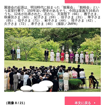
園遊会の起源は、明治時代に始まった「観菊会」「観桜会」とい
う皇室行事で、150年近い歴史があるそう。今回は皇族方16名の
うち、12名が出席された。左から、天皇陛下（66）、雅子さま、
秋篠宮さま（60）、紀子さま（59）、佳子さま（31）、華子さま
（85）、信子さま（71）、彬子さま（44）、瑶子さま（42）、
久子さま（72）、承子さま（40）（撮影／JMPA）
（画像 8 / 21）
本文に戻る