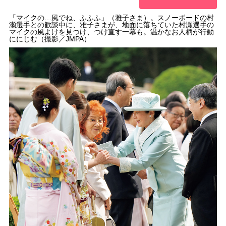
「マイクの…風でね、ふふふ」（雅子さま）。スノーボードの村
瀬選手との歓談中に、雅子さまが、地面に落ちていた村瀬選手の
マイクの風よけを見つけ、つけ直す一幕も。温かなお人柄が行動
ににじむ（撮影／JMPA）