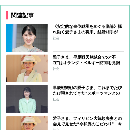
関連記事
《安定的な皇位継承をめぐる議論》揺
れ動く愛子さまの将来、結婚相手が
「皇族の配偶者である一般人」という
社会
これまで誰も経験していない立場にな
る可能性も
雅子さま、早慶戦天覧試合での“不
在”はオランダ・ベルギー訪問を見据
えたものか 両国とも3日ずつのゆっ
社会
くりとした滞在で“ごくプライベート
な時間”が設けられる予定
早慶戦観戦の愛子さま、これまでたび
たび噂されてきた“スポーツマンとの
恋” 高校時代は野球部の試合で大は
社会
しゃぎ、慶應野球部の選手に思いを寄
せていた時期も
雅子さま、フィリピン大統領夫妻との
会見で見せた“令和流のこだわり” 今
後の国賓接遇は「最低でも年2回以
社会