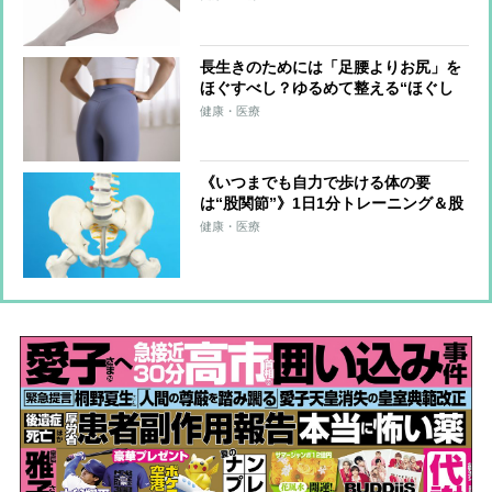
と骨を刺激、体を根本から整える
長生きのためには「足腰よりお尻」を
ほぐすべし？ゆるめて整える“ほぐし
術”を8万人以上の体を整えた専門家が
健康・医療
伝授
《いつまでも自力で歩ける体の要
は“股関節”》1日1分トレーニング＆股
関節のズレを防ぐ習慣を医師らが解説
健康・医療