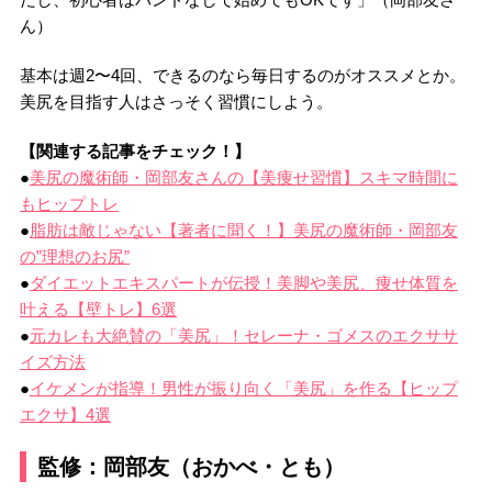
ん）
基本は週2〜4回、できるのなら毎日するのがオススメとか。
美尻を目指す人はさっそく習慣にしよう。
【関連する記事をチェック！】
●
美尻の魔術師・岡部友さんの【美痩せ習慣】スキマ時間に
もヒップトレ
●
脂肪は敵じゃない【著者に聞く！】美尻の魔術師・岡部友
の”理想のお尻”
●
ダイエットエキスパートが伝授！美脚や美尻、痩せ体質を
叶える【壁トレ】6選
●
元カレも大絶賛の「美尻」！セレーナ・ゴメスのエクササ
イズ方法
●
イケメンが指導！男性が振り向く「美尻」を作る【ヒップ
エクサ】4選
監修：岡部友（おかべ・とも）