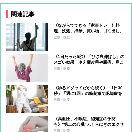
関連記事
《ながらでできる「家事トレ」》料
理、洗濯、掃除、買い物、ゴミ出し、
水やり…すべてをエクササイズに！ト
健康・医療
レーナーが解説
《1日たった5秒》「ひざ裏伸ばし」の
スゴい効果 冷え症改善や腰痛、肩こ
り、片頭痛の軽減も
健康・医療
《ゆるメソッドだから続く》「1日30
秒」「週に1回」の筋刺激で認知症を
予防する「30秒スクワット」
健康・医療
《高血圧、不眠症、認知症の予防
も》“第二の心臓”ふくらはぎのエクサ
サイズを医師が伝授！血流改善、筋肉
健康・医療