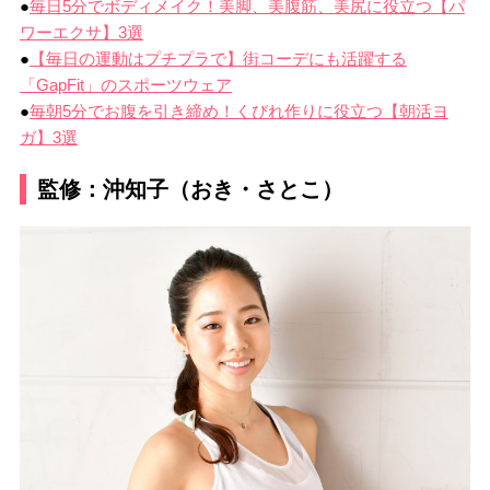
●
毎日5分でボディメイク！美脚、美腹筋、美尻に役立つ【パ
ワーエクサ】3選
●
【毎日の運動はプチプラで】街コーデにも活躍する
「GapFit」のスポーツウェア
●
毎朝5分でお腹を引き締め！くびれ作りに役立つ【朝活ヨ
ガ】3選
監修：沖知子（おき・さとこ）