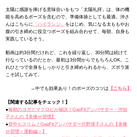
太陽に感謝を捧げる意味合いをもつ「太陽礼拝」は、体の機
能を高めるポーズを含むので、準備体操としても最適。沖さ
んはこちらに
「ハイランジ」
をはじめ、気になる太ももやお
腹の引き締めに役立つポーズを組み合わせて、毎朝、自身も
実践しているそう。
動画は約3分間だけれど、これを繰り返し、30分間は続けて
行なっているのだとか。最初は3分間からでもちろんOK。こ
れひとつで全身をしっかりと引き締められるから、ズボラ派
こそ試してみて。
→中でも効果あり！のポーズのコツは
【こちら】
【関連する記事をチェック！】
●
毎朝のヨガとマクロビが秘訣！GapFitアンバサダー・沖知
子さんの【美痩せ習慣】
●
背中もスリム！GapFitアンバサダー片野瑛子さんの【美痩
せ習慣＜運動編＞】