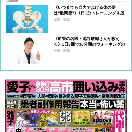
《いつまでも自力で歩ける体の要
は“股関節”》1日1分トレーニング＆股
関節のズレを防ぐ習慣を医師らが解説
健康・医療
《血管の名医・池谷敏郎さんが教え
る》1日3回で30分間のウォーキングの
運動量に匹敵！血圧改善につながる
健康・医療
「ゾンビ体操」のやり方