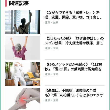
関連記事
《ながらでできる「家事トレ」》料
理、洗濯、掃除、買い物、ゴミ出し、
水やり…すべてをエクササイズに！ト
健康・医療
レーナーが解説
《1日たった5秒》「ひざ裏伸ばし」の
スゴい効果 冷え症改善や腰痛、肩こ
り、片頭痛の軽減も
健康・医療
《ゆるメソッドだから続く》「1日30
秒」「週に1回」の筋刺激で認知症を
予防する「30秒スクワット」
健康・医療
《高血圧、不眠症、認知症の予防
も》“第二の心臓”ふくらはぎのエクサ
サイズを医師が伝授！血流改善、筋肉
健康・医療
と骨を刺激、体を根本から整える