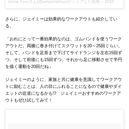
Jamie Foxxさん(@iamjamiefoxx)がシェアした投稿
–
2018年 7月月25日午前10時05分PDT
さらに、ジェイミーは効果的なワークアウトも紹介してい
る。
「おれにとって一番効果的なのは、ゴムバンドを使うワーク
アウトだ。両膝に巻き付けてスクワットを20～25回ぐらい。
そして、バンドを足首まで下げてサイドランジを左右15回ず
つ、そして前後にも15回ずつ。それから足に移動させて半円
を描く運動を20回だね」
ジェイミーのように、家族と共に健康を意識してワークアウ
トに励むことは、人の目にふれることになるので健康やダイ
エットの近道になるかも!? ジェイミーおすすめのワークア
ウトもぜひ試してみて！