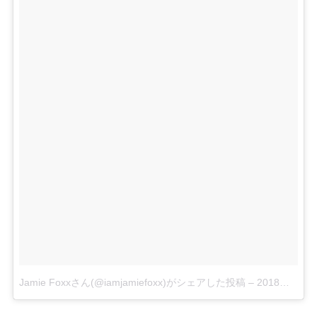
Jamie Foxxさん(@iamjamiefoxx)がシェアした投稿
–
2018年 7月月11日午後5時21分PDT