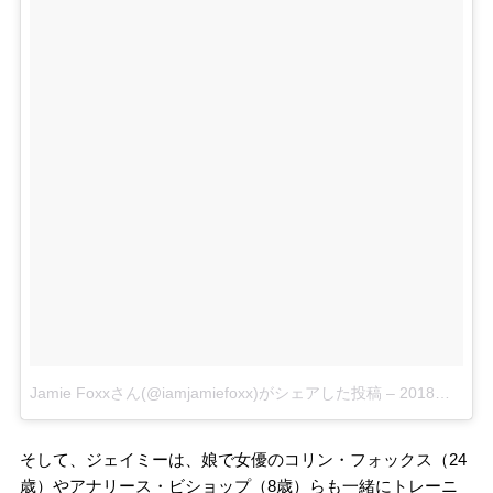
Jamie Foxxさん(@iamjamiefoxx)がシェアした投稿
–
2018年 6月月6日午後5時03分PDT
そして、ジェイミーは、娘で女優のコリン・フォックス（24
歳）やアナリース・ビショップ（8歳）らも一緒にトレーニ