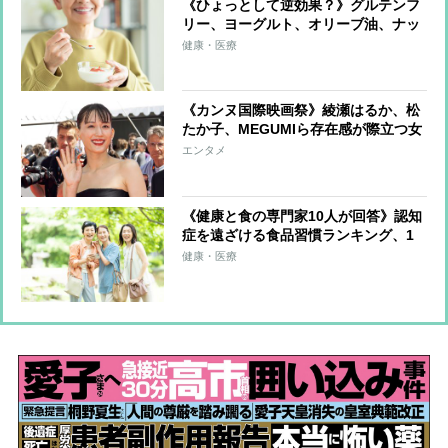
《ひょっとして逆効果？》グルテンフ
リー、ヨーグルト、オリーブ油、ナッ
ツ類、減塩生活…注意したい日本人の
健康・医療
体質に合わない「食事」と「健康法」
《カンヌ国際映画祭》綾瀬はるか、松
たか子、MEGUMIら存在感が際立つ女
優たちのファッションをチェック
エンタメ
《健康と食の専門家10人が回答》認知
症を遠ざける食品習慣ランキング、1
位は「青魚全般」と「ウォーキン
健康・医療
グ」 “老人性うつ”にも注意を