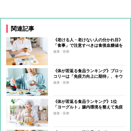
関連記事
《老ける人・老けない人の分かれ目》
「食事」で注意すべきは食後血糖値を
急上昇させる「高GI食品」 多くの食
健康・医療
材をバランスよく使う“カラフルな食
事”で老化の抑制を
《体が若返る食品ランキング》ブロッ
コリーは「免疫力向上に期待」、キウ
イフルーツは「睡眠へ好影響」 気を
健康・医療
配るべきは“食べ方”「たくさんの種類
を食べることが大事」
《体が若返る食品ランキング》1位
「ヨーグルト」腸内環境を整えて免疫
力アップ、カルシウムやたんぱく質も
健康・医療
摂れる 2位は「納豆」、3位は「青
魚」