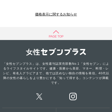
価格表示に関するお知らせ
PAGE TOP
「女性セブンプラス」は、女性週刊誌実売部数No.1「女性セブン」によ
るライフスタイルサイトです。健康・医療から美容、マネー、料理・レ
シピ、有名人グラビアまで、他では読めない独自の情報を発信。40代以
降の女性の暮らしをより豊かにする「知って得する」コンテンツが満載
です。