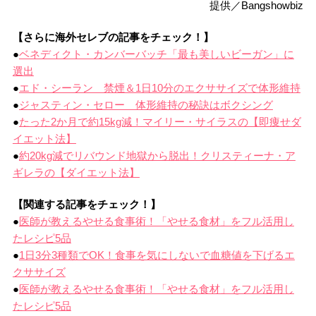
提供／Bangshowbiz
【さらに海外セレブの記事をチェック！】
●
ベネディクト・カンバーバッチ「最も美しいビーガン」に
選出
●
エド・シーラン 禁煙＆1日10分のエクササイズで体形維持
●
ジャスティン・セロー 体形維持の秘訣はボクシング
●
たった2か月で約15kg減！マイリー・サイラスの【即痩せダ
イエット法】
●
約20kg減でリバウンド地獄から脱出！クリスティーナ・ア
ギレラの【ダイエット法】
【関連する記事をチェック！】
●
医師が教えるやせる食事術！「やせる食材」をフル活用し
たレシピ5品
●
1日3分3種類でOK！食事を気にしないで血糖値を下げるエ
クササイズ
●
医師が教えるやせる食事術！「やせる食材」をフル活用し
たレシピ5品