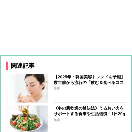
関連記事
【2025年・韓国美容トレンドを予測】
数年前から流行の「飲む＆食べるコス
メ」が日本上陸か 最注目は上あごに
美容
貼り付けて摂取する「フィルムタイプ
の食品」
《冬の肌乾燥の解決法》うるおい力を
サポートする食事や生活習慣「1日20g
の油脂を」「外出時はマスクで保湿」
美容