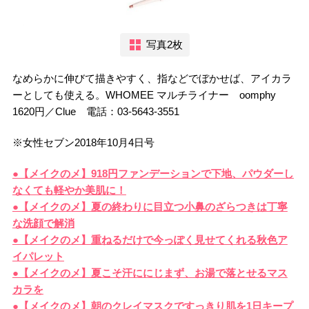
写真2枚
なめらかに伸びて描きやすく、指などでぼかせば、アイカラ
ーとしても使える。WHOMEE マルチライナー oomphy
1620円／Clue 電話：03-5643-3551
※女性セブン2018年10月4日号
●【メイクのメ】918円ファンデーションで下地、パウダーし
なくても軽やか美肌に！
●【メイクのメ】夏の終わりに目立つ小鼻のざらつきは丁寧
な洗顔で解消
●【メイクのメ】重ねるだけで今っぽく見せてくれる秋色ア
イパレット
●【メイクのメ】夏こそ汗ににじまず、お湯で落とせるマス
カラを
●【メイクのメ】朝のクレイマスクですっきり肌を1日キープ