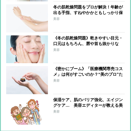
冬の肌乾燥問題をプロが解決！年齢が
出る手指、すねやかかともしっかり保
湿「調理中はこまめに手を拭く」のも
美容
ポイント
《冬の肌乾燥問題》乾きやすい目元・
口元はもちろん、唇や首も抜かりな
く！ブースターを活用、ドラッグスト
美容
アで選ぶべきは保湿成分配合
《密かにブーム》「医療機関専売コス
メ」は何がすごいのか？“美のプロ”た
ちが選んだ逸品とその理由
美容
保湿ケア、肌のバリア強化、エイジン
グケア… 美容エディターが教える美
肌にマストな「美容成分」は？
美容