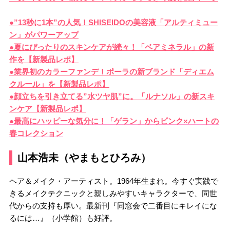
●”13秒に1本”の人気！SHISEIDOの美容液「アルティミュー
ン」がパワーアップ
●夏にぴったりのスキンケアが続々！「ベアミネラル」の新
作を【新製品レポ】
●業界初のカラーファンデ！ポーラの新ブランド「ディエム
クルール」を【新製品レポ】
●顔立ちを引き立てる”水ツヤ肌”に。「ルナソル」の新スキ
ンケア【新製品レポ】
●最高にハッピーな気分に！「ゲラン」からピンク×ハートの
春コレクション
山本浩未（やまもとひろみ）
ヘア＆メイク・アーティスト。1964年生まれ。今すぐ実践で
きるメイクテクニックと親しみやすいキャラクターで、同世
代からの支持も厚い。最新刊『同窓会で二番目にキレイにな
るには…』（小学館）も好評。