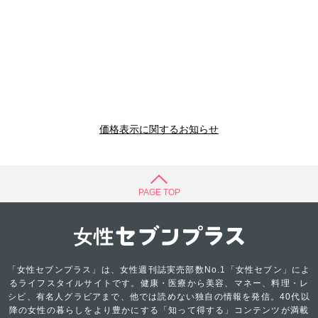
価格表示に関するお知らせ
PAGE TOP
「女性セブンプラス」は、女性週刊誌実売部数No.1「女性セブン」によ
るライフスタイルサイトです。健康・医療から美容、マネー、料理・レ
シピ、有名人グラビアまで、他では読めない独自の情報を発信。40代以
降の女性の暮らしをより豊かにする「知って得する」コンテンツが満載