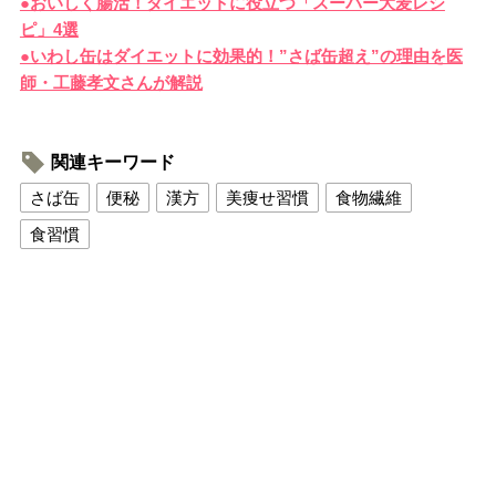
●おいしく腸活！ダイエットに役立つ「スーパー大麦レシ
ピ」4選
●いわし缶はダイエットに効果的！”さば缶超え”の理由を医
師・工藤孝文さんが解説
関連キーワード
さば缶
便秘
漢方
美痩せ習慣
食物繊維
食習慣