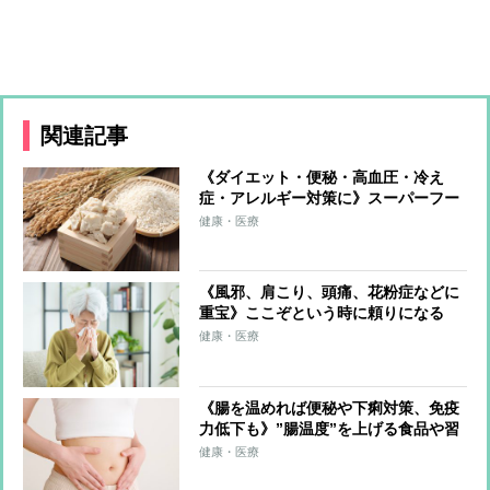
関連記事
《ダイエット・便秘・高血圧・冷え
症・アレルギー対策に》スーパーフー
ド「酒粕」驚きの発酵パワーを解説！
健康・医療
栄養成分を生かすおいしい食べ方も紹
介
《風邪、肩こり、頭痛、花粉症などに
重宝》ここぞという時に頼りになる
「葛根湯」 充分な効果を実感するた
健康・医療
めの“正しい飲み方”と“注意すべきこ
と”
《腸を温めれば便秘や下痢対策、免疫
力低下も》”腸温度”を上げる食品や習
慣を専門家10人が伝授！圧倒的な支持
健康・医療
を集めた1位食材とは？