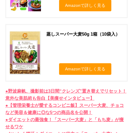
Amazonで詳しく見る
蒸しスーパー大麦50g 1箱（10袋入）
Amazonで詳しく見る
●野波麻帆、撮影前は3日間“クレンズ”置き替えでリセット！
意外な美肌術も告白【美痩せインタビュー】
●【管理栄養士が愛するコンビニ飯】スーパー大麦、チョコ
など美容＆健康に◎な5つの商品名を公開！
●ダイエットの最強食！「スーパー大麦」と「もち麦」が痩
せるワケ