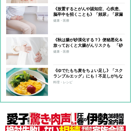
《放置するとがんや認知症、心疾患、
脳卒中を招くことも》「頻尿」「尿漏
れ」「痔」「便秘」の最新治療＆改善
健康・医療
メソッドを名医が伝授「尿漏れには骨
盤底筋トレーニングと腹式呼吸を」
《秋は腸が砂漠化する？》便秘悪化＆
放っておくと大腸がんリスクも 「砂
漠腸」をもたらし、悪化させる“3つの
健康・医療
生活悪習慣”や“予防策”を医師が解説
《ゆでたもち麦をちょい足し》「スク
ランブルエッグ」にも！不足しがちな
食物繊維をチャージする腸活レシピ
料理・レシピ