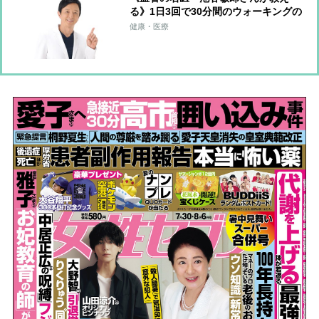
る》1日3回で30分間のウォーキングの
運動量に匹敵！血圧改善につながる
健康・医療
「ゾンビ体操」のやり方