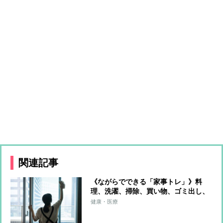
関連記事
《ながらでできる「家事トレ」》料
理、洗濯、掃除、買い物、ゴミ出し、
水やり…すべてをエクササイズに！ト
健康・医療
レーナーが解説