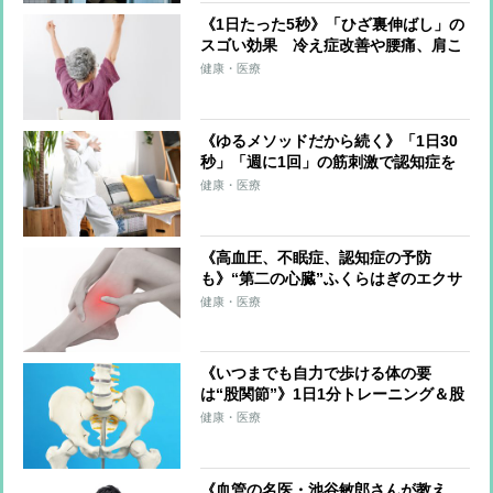
《1日たった5秒》「ひざ裏伸ばし」の
スゴい効果 冷え症改善や腰痛、肩こ
り、片頭痛の軽減も
健康・医療
《ゆるメソッドだから続く》「1日30
秒」「週に1回」の筋刺激で認知症を
予防する「30秒スクワット」
健康・医療
《高血圧、不眠症、認知症の予防
も》“第二の心臓”ふくらはぎのエクサ
サイズを医師が伝授！血流改善、筋肉
健康・医療
と骨を刺激、体を根本から整える
《いつまでも自力で歩ける体の要
は“股関節”》1日1分トレーニング＆股
関節のズレを防ぐ習慣を医師らが解説
健康・医療
《血管の名医・池谷敏郎さんが教え