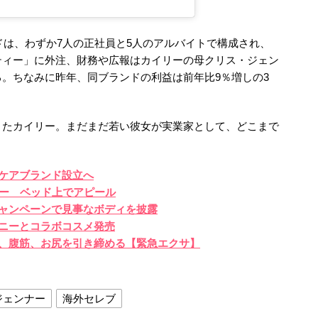
ンドは、わずか7人の正社員と5人のアルバイトで構成され、
ティー」に外注、財務や広報はカイリーの母クリス・ジェン
。ちなみに昨年、同ブランドの利益は前年比9％増しの3
きたカイリー。まだまだ若い彼女が実業家として、どこまで
ケアブランド設立へ
ナー ベッド上でアピール
ャンペーンで見事なボディを披露
ニーとコラボコスメ発売
身、腹筋、お尻を引き締める【緊急エクサ】
ジェンナー
海外セレブ