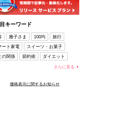
目キーワード
容
雅子さま
100均
旅行
マート家電
スイーツ・お菓子
との関係
節約術
ダイエット
康法
新製品
さらに見る
容賢者のダイエットグッズ
価格表示に関するお知らせ
との関係
新津春子
どか食い