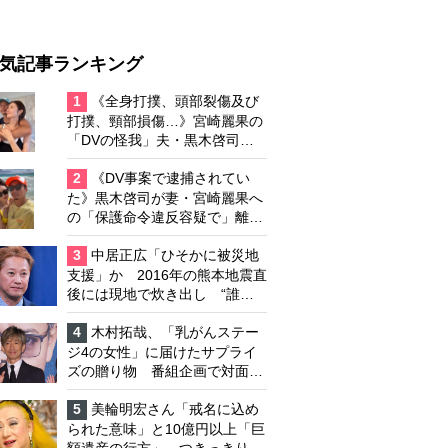
気記事ランキング
1
《全身打撲、頭部裂傷及び
打撲、頸部損傷…》宮崎麗果の
「DVの怪我」夫・黒木啓司の
逮捕で始まる「夫婦の闘争」
2
《DV事案で逮捕されてい
た》黒木啓司が妻・宮崎麗果へ
の「保護命令違反容疑で」離婚
協議は「第二ステージ」へ
3
中居正広「ひそかに被災地
支援」か 2016年の熊本地震直
後には現地で炊き出し “誰に
も知られなくて良い”と、むし
ろ強まる福祉活動への思い
4
木村拓哉、「乳がんステー
ジ4の女性」に届けたサプライ
ズの贈り物 番組企画で対面し
たファンが、夢と希望を与える
心遣いに「うれしくて号泣しま
5
美輪明宏さん「戒名に込め
した」
られた意味」と10億円以上「巨