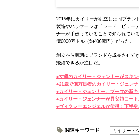
2015年にカイリーが創立した同ブラ
製造やパッケージは「シード・ビュー
ナーが手伝っていることで知られている
億6000万ドル（約400億円）だった。
創立から順調にブランドを成長させて
飛躍できるか注目だ。
●女優のカイリー・ジェンナーがスキン
●21歳で億万長者のカイリー・ジェン
●カイリー・ジェンナー、プーマの新キ
●カイリー・ジェンナーが異父姉コート
●ヴィクシーエンジェルが伝授！下半
関連キーワード
カイリー・