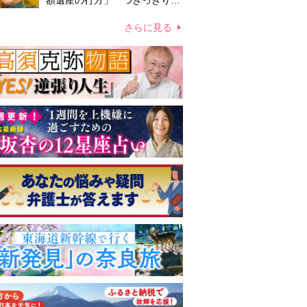
額遺産の行方」 つきっきりで
私生活をサポートしていた元俳
優が相続か
さらに見る