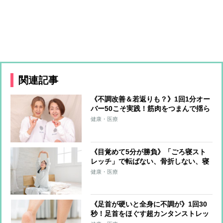
関連記事
《不調改善＆若返りも？》1回1分オー
バー50こそ実践！筋肉をつまんで揺ら
す「恥骨筋つまみほぐし」のやり方
健康・医療
《目覚めて5分が勝負》「ごろ寝スト
レッチ」で転ばない、骨折しない、寝
たきりにならない体に
健康・医療
《足首が硬いと全身に不調が》1回30
秒！足首をほぐす超カンタンストレッ