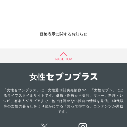
価格表示に関するお知らせ
PAGE TOP
「女性セブンプラス」は、女性週刊誌実売部数No.1「女性セブン」によ
るライフスタイルサイトです。健康・医療から美容、マネー、料理・レ
シピ、有名人グラビアまで、他では読めない独自の情報を発信。40代以
降の女性の暮らしをより豊かにする「知って得する」コンテンツが満載
です。