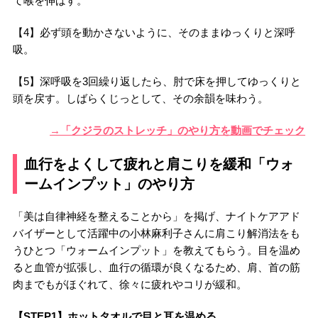
て喉を伸ばす。
【4】必ず頭を動かさないように、そのままゆっくりと深呼
吸。
【5】深呼吸を3回繰り返したら、肘で床を押してゆっくりと
頭を戻す。しばらくじっとして、その余韻を味わう。
→「クジラのストレッチ」のやり方を動画でチェック
血行をよくして疲れと肩こりを緩和「ウォ
ームインプット」のやり方
「美は自律神経を整えることから」を掲げ、ナイトケアアド
バイザーとして活躍中の小林麻利子さんに肩こり解消法をも
うひとつ「ウォームインプット」を教えてもらう。目を温め
ると血管が拡張し、血行の循環が良くなるため、肩、首の筋
肉までもがほぐれて、徐々に疲れやコリが緩和。
【STEP1】ホットタオルで目と耳を温める