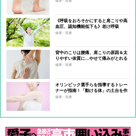
チ 足首を硬くしない習慣も紹介
健康・医療
《呼吸をおろそかにすると肩こりや高
血圧、認知機能低下も》老け呼吸
を“長生き呼吸”に変える「呼吸筋スト
健康・医療
レッチ」のやり方を医師が伝授
背中のこりは腰痛、肩こりの原因＆太
りやすい体質に…やせて痛みがとれる
「1日3分の背中ストレッチ」を整体師
健康・医療
が伝授
オリンピック選手らを指導するトレー
ナーが指南！「動ける体」の土台を作
る簡単メソッド「ふるふる」とは？
健康・医療