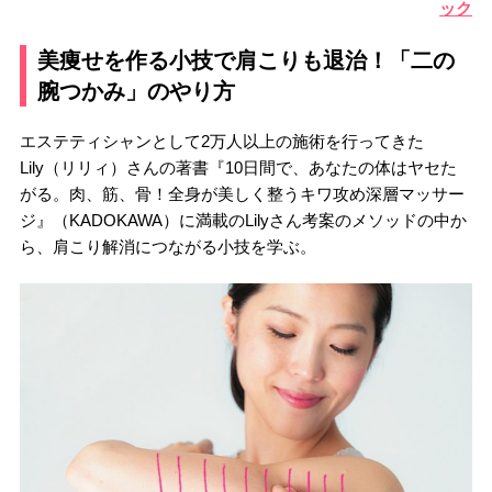
ック
美痩せを作る小技で肩こりも退治！「二の
腕つかみ」のやり方
エステティシャンとして2万人以上の施術を行ってきた
Lily（リリィ）さんの著書『10日間で、あなたの体はヤセた
がる。肉、筋、骨！全身が美しく整うキワ攻め深層マッサー
ジ』（KADOKAWA）に満載のLilyさん考案のメソッドの中か
ら、肩こり解消につながる小技を学ぶ。