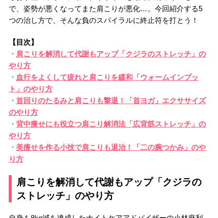
で、姿勢が悪くなってまた肩こりが悪化…。今回紹介する5
つの治し方で、そんな負のスパイラルに終止符を打とう！
【目次】
・
肩こりを解消して代謝もアップ「クジラのストレッチ」の
やり方
・
血行をよくして疲れと肩こりを緩和「ウォームインプッ
ト」のやり方
・
首回りのたるみと肩こりも撃退！「首ヨガ」エクササイズ
のやり方
・
背中痩せにも役立つ肩こり解消法「広背筋ストレッチ」の
やり方
・
美痩せを作る小技で肩こりも退治！「二の腕つかみ」のや
り方
肩こりを解消して代謝もアップ「クジラの
ストレッチ」のやり方
自身も8kg減を達成したナイトケアアドバイザーの小林麻利