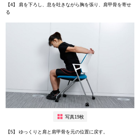
【4】 肩を下ろし、息を吐きながら胸を張り、肩甲骨を寄せ
る
写真19枚
【5】 ゆっくりと肩と肩甲骨を元の位置に戻す。