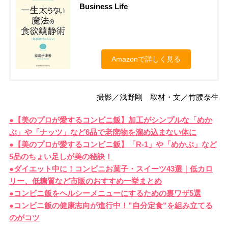
Business Life
Amazonで詳しく見る
撮影／浅野剛 取材・文／竹腰奈生
●【美のプロが愛するコンビニ飯】加工がシンプルな「めか
ぶ」や「ナッツ」など6品で老廃物を溜め込まない体に
●【美のプロが愛するコンビニ飯】「R-1」や「めかぶ」など
5品のちょい足しが美の秘訣！
●ダイエット中に！コンビニお菓子・スイーツ43選｜低カロ
リー、低糖質など市販のおすすめ一挙まとめ
●コンビニ飯をヘルシーメニューにするための裏ワザ5選
●コンビニ飯の健康志向が進行中！”自分定食”を組み立てる
のがコツ