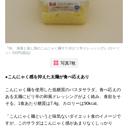
『NL 海藻と蒸し鶏のこんにゃく麺サラダ(ピリ辛ドレッシング)』(ローソ
ン）330円(税込)
写真7枚
●こんにゃく感を抑えた太麺が食べ応えあり
こんにゃく麺を使用した低糖質のパスタサラダ。食べ応えの
ある太麺にピリ辛の和風ドレッシングがよく絡み、食欲をそ
そる。1食あたり糖質は7.4g、カロリーは90kcal。
「こんにゃく麺というと味気ないダイエット食のイメージで
すが、このサラダはこんにゃく感があまりなくしっかり