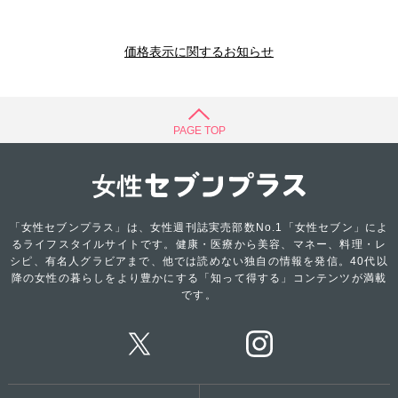
価格表示に関するお知らせ
PAGE TOP
「女性セブンプラス」は、女性週刊誌実売部数No.1「女性セブン」によ
るライフスタイルサイトです。健康・医療から美容、マネー、料理・レ
シピ、有名人グラビアまで、他では読めない独自の情報を発信。40代以
降の女性の暮らしをより豊かにする「知って得する」コンテンツが満載
です。