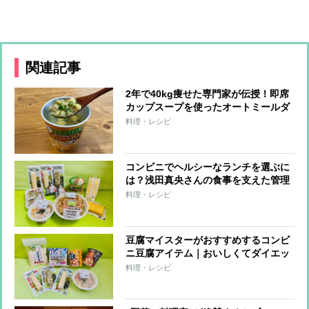
関連記事
2年で40kg痩せた専門家が伝授！即席
カップスープを使ったオートミールダ
イエット
料理・レシピ
コンビニでヘルシーなランチを選ぶに
は？浅田真央さんの食事を支えた管理
栄養士がすすめる「たんぱく質強化」
料理・レシピ
メニュー
豆腐マイスターがおすすめするコンビ
ニ豆腐アイテム｜おいしくてダイエッ
トに役立つ8品
料理・レシピ