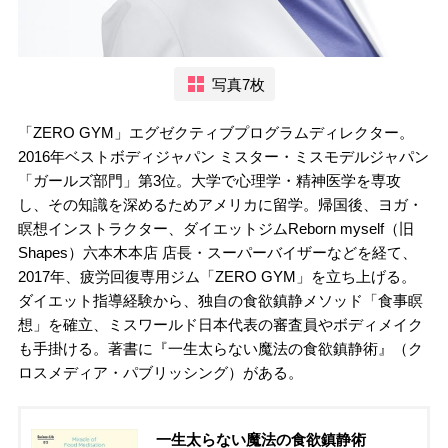
写真7枚
「ZERO GYM」エグゼクティブプログラムディレクター。
2016年ベストボディジャパン ミスター・ミスモデルジャパン
「ガールズ部門」第3位。大学で心理学・精神医学を専攻
し、その知識を深めるためアメリカに留学。帰国後、ヨガ・
瞑想インストラクター、ダイエットジムReborn myself（旧
Shapes）六本木本店 店長・スーパーバイザーなどを経て、
2017年、疲労回復専用ジム「ZERO GYM」を立ち上げる。
ダイエット指導経験から、独自の食欲鎮静メソッド「食事瞑
想」を確立、ミスワールド日本代表の審査員やボディメイク
も手掛ける。著書に『一生太らない魔法の食欲鎮静術』（ク
ロスメディア・パブリッシング）がある。
一生太らない魔法の食欲鎮静術