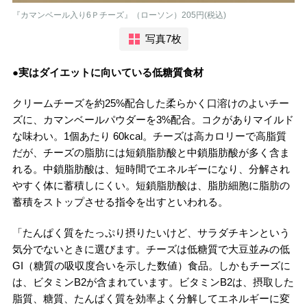
『カマンベール入り6Ｐチーズ』（ローソン）205円(税込)
写真7枚
●実はダイエットに向いている低糖質食材
クリームチーズを約25%配合した柔らかく口溶けのよいチー
ズに、カマンベールパウダーを3%配合。コクがありマイルド
な味わい。1個あたり 60kcal。チーズは高カロリーで高脂質
だが、チーズの脂肪には短鎖脂肪酸と中鎖脂肪酸が多く含ま
れる。中鎖脂肪酸は、短時間でエネルギーになり、分解され
やすく体に蓄積しにくい。短鎖脂肪酸は、脂肪細胞に脂肪の
蓄積をストップさせる指令を出すといわれる。
「たんぱく質をたっぷり摂りたいけど、サラダチキンという
気分でないときに選びます。チーズは低糖質で大豆並みの低
GI（糖質の吸収度合いを示した数値）食品。しかもチーズに
は、ビタミンB2が含まれています。ビタミンB2は、摂取した
脂質、糖質、たんぱく質を効率よく分解してエネルギーに変