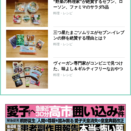
“野菜の料理家”が絶賛するセブン、ロ
ーソン、ファミマのサラダ5品
料理・レシピ
三つ星たまごソムリエがセブン-イレブ
ンの卵を絶賛する理由とは？
料理・レシピ
ヴィーガン専門家がコンビニで見つけ
た、味よし＆ギルティフリーなおやつ
6品
料理・レシピ