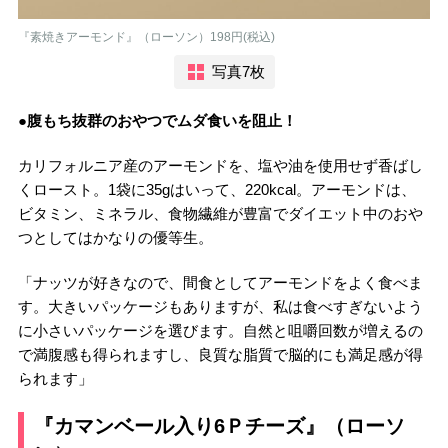
『素焼きアーモンド』（ローソン）198円(税込)
写真7枚
●腹もち抜群のおやつでムダ食いを阻止！
カリフォルニア産のアーモンドを、塩や油を使用せず香ばし
くロースト。1袋に35gはいって、220kcal。アーモンドは、
ビタミン、ミネラル、食物繊維が豊富でダイエット中のおや
つとしてはかなりの優等生。
「ナッツが好きなので、間食としてアーモンドをよく食べま
す。大きいパッケージもありますが、私は食べすぎないよう
に小さいパッケージを選びます。自然と咀嚼回数が増えるの
で満腹感も得られますし、良質な脂質で脳的にも満足感が得
られます」
『カマンベール入り6Ｐチーズ』（ローソ