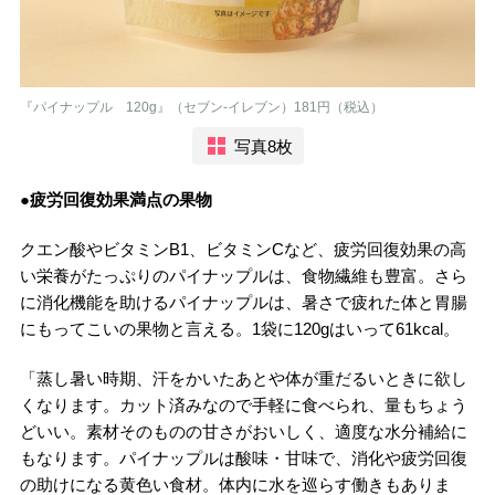
『パイナップル 120g』（セブン-イレブン）181円（税込）
写真8枚
●疲労回復効果満点の果物
クエン酸やビタミンB1、ビタミンCなど、疲労回復効果の高
い栄養がたっぷりのパイナップルは、食物繊維も豊富。さら
に消化機能を助けるパイナップルは、暑さで疲れた体と胃腸
にもってこいの果物と言える。1袋に120gはいって61kcal。
「蒸し暑い時期、汗をかいたあとや体が重だるいときに欲し
くなります。カット済みなので手軽に食べられ、量もちょう
どいい。素材そのものの甘さがおいしく、適度な水分補給に
もなります。パイナップルは酸味・甘味で、消化や疲労回復
の助けになる黄色い食材。体内に水を巡らす働きもありま