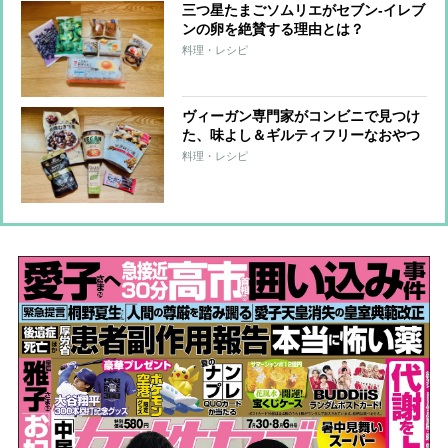
三つ星たまごソムリエがセブン-イレブ
ンの卵を絶賛する理由とは？
料理・レシピ
ヴィーガン専門家がコンビニで見つけ
た、味よし＆ギルティフリーなおやつ
6品
料理・レシピ