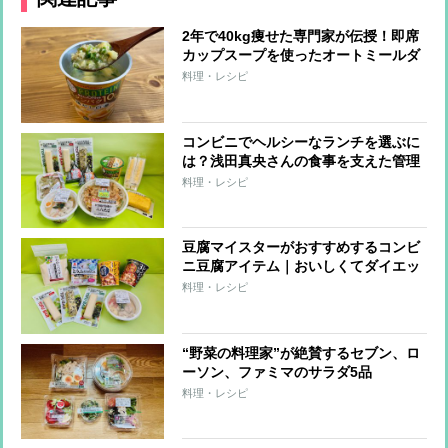
2年で40kg痩せた専門家が伝授！即席
カップスープを使ったオートミールダ
イエット
料理・レシピ
コンビニでヘルシーなランチを選ぶに
は？浅田真央さんの食事を支えた管理
栄養士がすすめる「たんぱく質強化」
料理・レシピ
メニュー
豆腐マイスターがおすすめするコンビ
ニ豆腐アイテム｜おいしくてダイエッ
トに役立つ8品
料理・レシピ
“野菜の料理家”が絶賛するセブン、ロ
ーソン、ファミマのサラダ5品
料理・レシピ