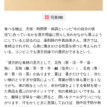
写真8枚
食べる物は、天候・時間帯・体調といった“今の自分の状
況”に合っているかを漢方理論に照らし合わせながら選ぶよう
にしていると語るのは、薬剤師の中真由美さん。漢方では、
食材はそれぞれ、心身に働きかける性質を持つと考えられて
いる。コンビニでも漢方目線での選択ができるという。
「漢方的な食材の見方として、五性（寒・涼・平・温・
熱）、五味（酸・苦・甘・辛・鹹〈塩辛い〉）、五色（青・
赤・黄・白・黒）があります。夏は、暑さだけでなく、冷た
い物のとりすぎや湿気によって、胃腸が弱り体も重だるくな
りがち。体の熱をとったり、水分代謝をよくする食材を使っ
た商品を選ぶのがポイントです。旬の食材はいいですね。ま
た、酸味と甘味を一緒に摂ると、潤い＆クールダウンにつな
がります。汗をかくときに意識しておけば、熱中症予防や秋