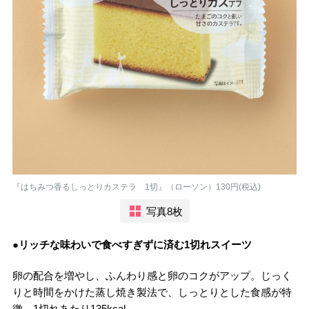
『はちみつ香るしっとりカステラ 1切』（ローソン）130円(税込)
写真8枚
●リッチな味わいで食べすぎずに済む1切れスイーツ
卵の配合を増やし、ふんわり感と卵のコクがアップ。じっく
りと時間をかけた蒸し焼き製法で、しっとりとした食感が特
徴。1切れあたり135kcal。