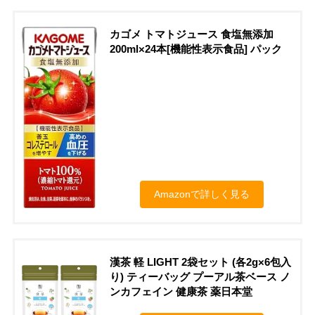
カゴメ トマトジュース 食塩無添加
200ml×24本[機能性表示食品] パック
Amazonで詳しく見る
漢茶 軽 LIGHT 2袋セット (各2g×6包入
り) ティーバッグ プーアル茶ベース ノ
ンカフェイン 健康茶 薬日本堂