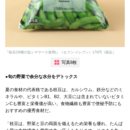
『枝豆(沖縄の塩シママース使用)』（セブン-イレブン）170円（税込）
写真8枚
●旬の野菜で余分な水分をデトックス
夏の食材の代表格である枝豆は、カルシウム、鉄分などのミ
ネラルや、ビタミンB1、B2、大豆には含まれていないビタミ
ンCも豊富と栄養価が高い。食物繊維も豊富で便秘予防にも
おすすめの優秀食材だ。
「枝豆は、野菜と豆の両面を備えるため栄養も優れ、たんぱ