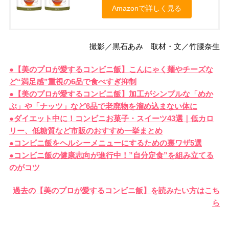
Amazonで詳しく見る
撮影／黒石あみ 取材・文／竹腰奈生
●【美のプロが愛するコンビニ飯】こんにゃく麺やチーズな
ど“満足感”重視の6品で食べすぎ抑制
●【美のプロが愛するコンビニ飯】加工がシンプルな「めか
ぶ」や「ナッツ」など6品で老廃物を溜め込まない体に
●ダイエット中に！コンビニお菓子・スイーツ43選｜低カロ
リー、低糖質など市販のおすすめ一挙まとめ
●コンビニ飯をヘルシーメニューにするための裏ワザ5選
●コンビニ飯の健康志向が進行中！”自分定食”を組み立てる
のがコツ
過去の【美のプロが愛するコンビニ飯】を読みたい方はこち
ら