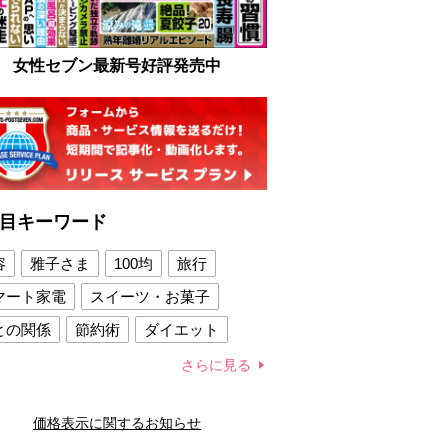
女性セブン最新号好評発売中
目キーワード
容
雅子さま
100均
旅行
マート家電
スイーツ・お菓子
との関係
節約術
ダイエット
康法
新製品
さらに見る
容賢者のダイエットグッズ
価格表示に関するお知らせ
との関係
新津春子
どか食い