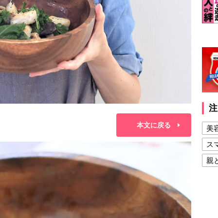
注
本文に戻る
美
ス
親
健
美
夫