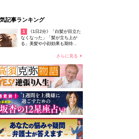
気記事ランキング
1
《1日2分》「白髪が目立た
なくなった」「髪が立ち上が
る」美髪や小顔効果も期待
の“頭皮ほぐし”の効果とやり方
さらに見る