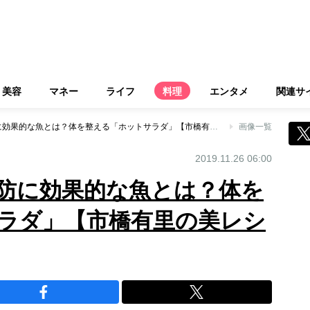
美容
マネー
ライフ
料理
エンタメ
関連サ
冷え性や風邪の予防に効果的な魚とは？体を整える「ホットサラダ」【市橋有里の美レシピ】
画像一覧
2019.11.26 06:00
防に効果的な魚とは？体を
ラダ」【市橋有里の美レシ