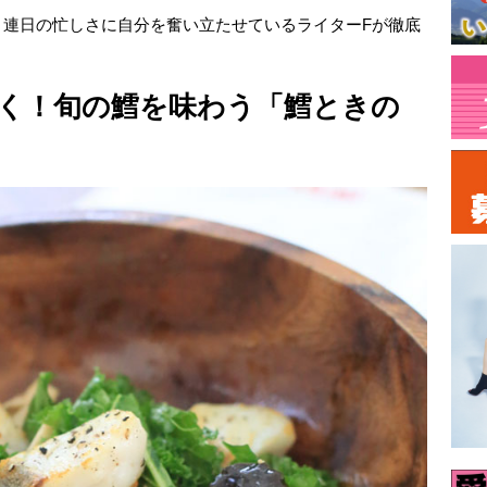
、連日の忙しさに自分を奮い立たせているライターFが徹底
く！旬の鱈を味わう「鱈ときの