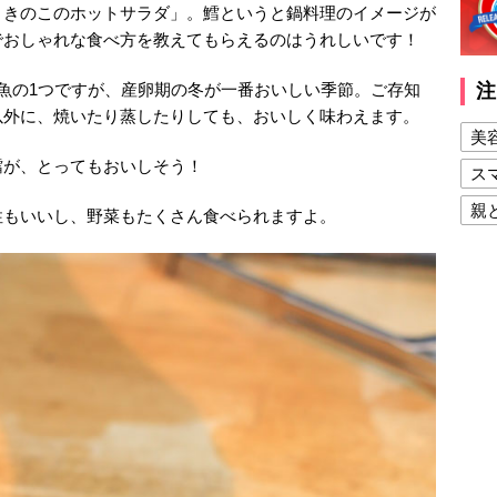
ときのこのホットサラダ」。鱈というと鍋料理のイメージが
でおしゃれな食べ方を教えてもらえるのはうれしいです！
魚の1つですが、産卵期の冬が一番おいしい季節。ご存知
注
以外に、焼いたり蒸したりしても、おいしく味わえます。
美
鱈が、とってもおいしそう！
ス
親
性もいいし、野菜もたくさん食べられますよ。
健
美
夫