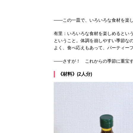
――この一皿で、いろいろな食材を楽
有里：いろいろな食材を楽しめるとい
ということ。体調を崩しやすい季節な
よく、食べ応えもあって、パーティー
――さすが！ これからの季節に重宝
《材料》(2人分)