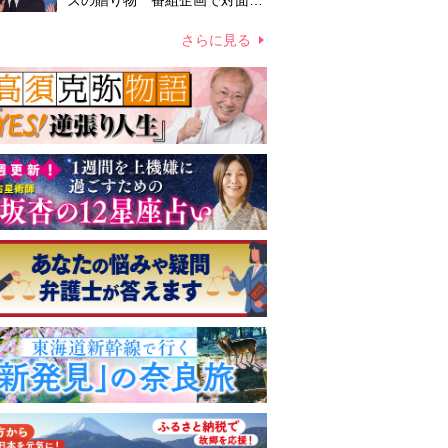
ズの贈り物 番組企画で対面し
たファンが、夢と希望を与える
心遣いに「うれしくて号泣しま
さらに見る
した」