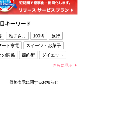
目キーワード
容
雅子さま
100均
旅行
マート家電
スイーツ・お菓子
との関係
節約術
ダイエット
康法
新製品
さらに見る
容賢者のダイエットグッズ
価格表示に関するお知らせ
との関係
新津春子
どか食い