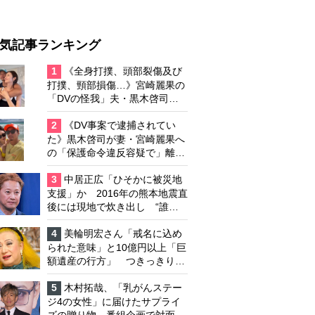
気記事ランキング
1
《全身打撲、頭部裂傷及び
打撲、頸部損傷…》宮崎麗果の
「DVの怪我」夫・黒木啓司の
逮捕で始まる「夫婦の闘争」
2
《DV事案で逮捕されてい
た》黒木啓司が妻・宮崎麗果へ
の「保護命令違反容疑で」離婚
協議は「第二ステージ」へ
3
中居正広「ひそかに被災地
支援」か 2016年の熊本地震直
後には現地で炊き出し “誰に
も知られなくて良い”と、むし
ろ強まる福祉活動への思い
4
美輪明宏さん「戒名に込め
られた意味」と10億円以上「巨
額遺産の行方」 つきっきりで
私生活をサポートしていた元俳
優が相続か
5
木村拓哉、「乳がんステー
ジ4の女性」に届けたサプライ