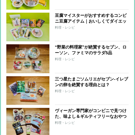
メニュー
豆腐マイスターがおすすめするコンビ
ニ豆腐アイテム｜おいしくてダイエッ
トに役立つ8品
料理・レシピ
“野菜の料理家”が絶賛するセブン、ロ
ーソン、ファミマのサラダ5品
料理・レシピ
三つ星たまごソムリエがセブン-イレブ
ンの卵を絶賛する理由とは？
料理・レシピ
ヴィーガン専門家がコンビニで見つけ
た、味よし＆ギルティフリーなおやつ
6品
料理・レシピ