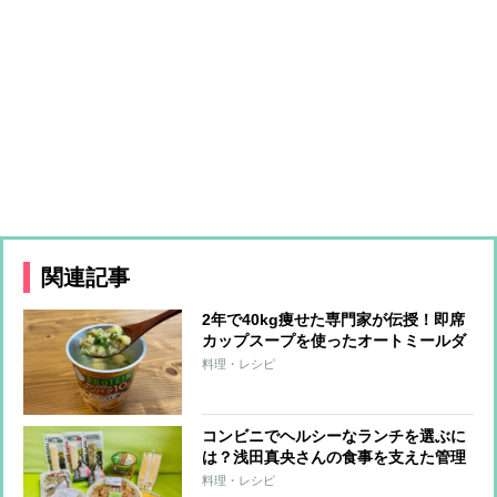
関連記事
2年で40kg痩せた専門家が伝授！即席
カップスープを使ったオートミールダ
イエット
料理・レシピ
コンビニでヘルシーなランチを選ぶに
は？浅田真央さんの食事を支えた管理
栄養士がすすめる「たんぱく質強化」
料理・レシピ