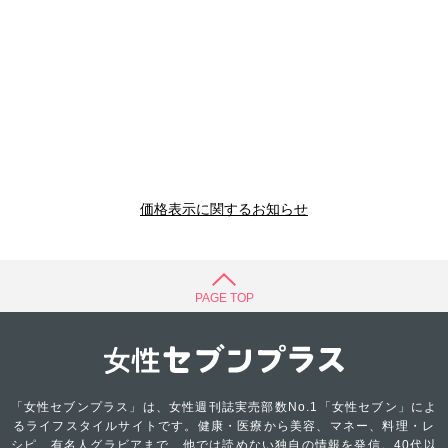
価格表示に関するお知らせ
PAGE TOP
「女性セブンプラス」は、女性週刊誌実売部数No.1「女性セブン」によ
るライフスタイルサイトです。健康・医療から美容、マネー、料理・レ
シピ、有名人グラビアまで、他では読めない独自の情報を発信。40代以