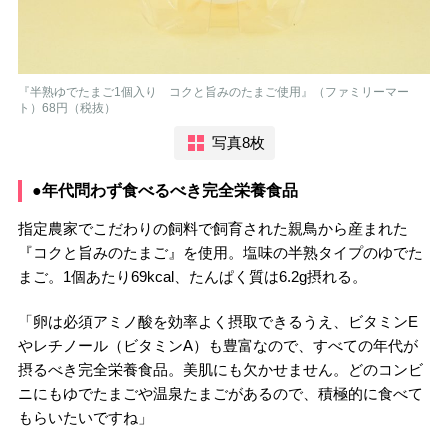
『半熟ゆでたまご1個入り コクと旨みのたまご使用』（ファミリーマー
ト）68円（税抜）
写真8枚
●年代問わず食べるべき完全栄養食品
指定農家でこだわりの飼料で飼育された親鳥から産まれた
『コクと旨みのたまご』を使用。塩味の半熟タイプのゆでた
まご。1個あたり69kcal、たんぱく質は6.2g摂れる。
「卵は必須アミノ酸を効率よく摂取できるうえ、ビタミンE
やレチノール（ビタミンA）も豊富なので、すべての年代が
摂るべき完全栄養食品。美肌にも欠かせません。どのコンビ
ニにもゆでたまごや温泉たまごがあるので、積極的に食べて
もらいたいですね」