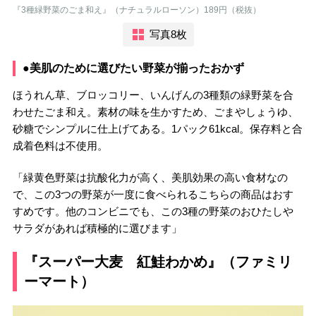
『3種緑野菜のごま和え』（ナチュラルローソン）189円（税抜）
写真8枚
●美肌のために選びたい野菜が揃ったおかず
ほうれん草、ブロッコリー、いんげんの3種類の緑野菜を合
わせたごま和え。素材の味を生かすため、ごまやしょうゆ、
砂糖でシンプルに仕上げてある。1パック61kcal。保存料と合
成着色料は不使用。
「緑黄色野菜は抗酸化力が高く、美肌効果の高い食材なの
で、この3つの野菜が一度に食べられるこちらの商品はおす
すめです。他のコンビニでも、この3種の野菜のおひたしや
サラダがあれば積極的に選びます」
『スーパー大麦 紅鮭わかめ』（ファミリ
ーマート）