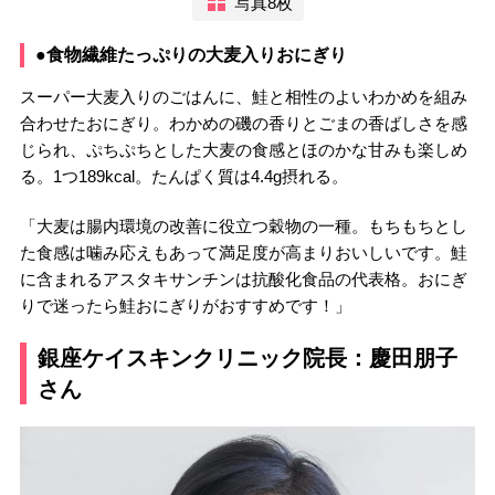
写真8枚
●食物繊維たっぷりの大麦入りおにぎり
スーパー大麦入りのごはんに、鮭と相性のよいわかめを組み
合わせたおにぎり。わかめの磯の香りとごまの香ばしさを感
じられ、ぷちぷちとした大麦の食感とほのかな甘みも楽しめ
る。1つ189kcal。たんぱく質は4.4g摂れる。
「大麦は腸内環境の改善に役立つ穀物の一種。もちもちとし
た食感は噛み応えもあって満足度が高まりおいしいです。鮭
に含まれるアスタキサンチンは抗酸化食品の代表格。おにぎ
りで迷ったら鮭おにぎりがおすすめです！」
銀座ケイスキンクリニック院長：慶田朋子
さん