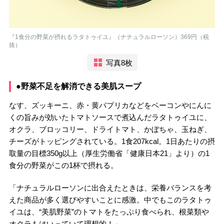
『1食分の野菜が摂れるラタトゥイユ』（ナチュラルローソン）369円（税
抜）
写真8枚
●野菜不足を解消できる美肌スープ
なす、ズッキーニ、赤・黄パプリカなどをベーコンやにんに
くの旨みが効いたトマトソースで煮込んだラタトゥイユに、
オクラ、ブロッコリー、ドライトマト、かぼちゃ、玉ねぎ、
チーズがトッピングされている。1食207kcal。1日あたりの摂
取量の目標350g以上（厚生労働省「健康日本21」より）の1
食分の野菜がこの1杯で摂れる。
「ナチュラルローソンに出合えたときは、栄養バランスを考
えた商品が多く選びやすいことに感激。中でもこのラタトゥ
イユは、“美肌野菜”のトマトをたっぷり食べられ、根菜類や
オクラもはいっていて理想的！」