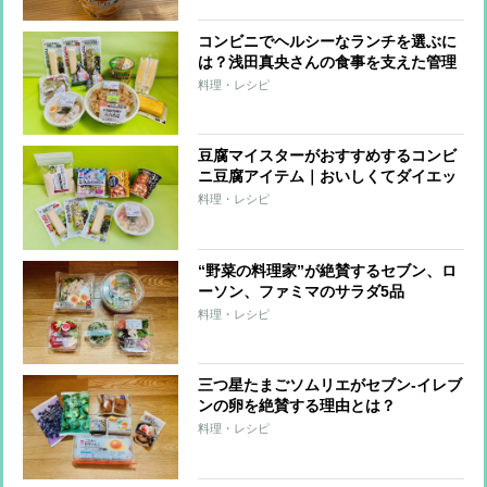
コンビニでヘルシーなランチを選ぶに
は？浅田真央さんの食事を支えた管理
栄養士がすすめる「たんぱく質強化」
料理・レシピ
メニュー
豆腐マイスターがおすすめするコンビ
ニ豆腐アイテム｜おいしくてダイエッ
トに役立つ8品
料理・レシピ
“野菜の料理家”が絶賛するセブン、ロ
ーソン、ファミマのサラダ5品
料理・レシピ
三つ星たまごソムリエがセブン-イレブ
ンの卵を絶賛する理由とは？
料理・レシピ