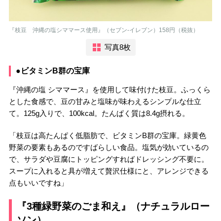
『枝豆 沖縄の塩シママース使用』（セブン-イレブン）158円（税抜）
写真8枚
●ビタミンB群の宝庫
『沖縄の塩 シママース』を使用して味付けた枝豆。ふっくら
とした食感で、豆の甘みと塩味が味わえるシンプルな仕立
て。125g入りで、100kcal。たんぱく質は8.4g摂れる。
「枝豆は高たんぱく低脂肪で、ビタミンB群の宝庫。緑黄色
野菜の要素もあるのですばらしい食品。塩気が効いているの
で、サラダや豆腐にトッピングすればドレッシング不要に。
スープに入れると具が増えて贅沢仕様にと、アレンジできる
点もいいですね」
『3種緑野菜のごま和え』（ナチュラルロー
ソン）