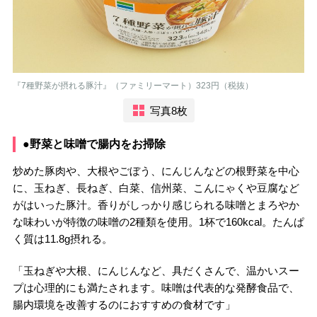
『7種野菜が摂れる豚汁』（ファミリーマート）323円（税抜）
写真8枚
●野菜と味噌で腸内をお掃除
炒めた豚肉や、大根やごぼう、にんじんなどの根野菜を中心
に、玉ねぎ、長ねぎ、白菜、信州菜、こんにゃくや豆腐など
がはいった豚汁。香りがしっかり感じられる味噌とまろやか
な味わいが特徴の味噌の2種類を使用。1杯で160kcal。たんぱ
く質は11.8g摂れる。
「玉ねぎや大根、にんじんなど、具だくさんで、温かいスー
プは心理的にも満たされます。味噌は代表的な発酵食品で、
腸内環境を改善するのにおすすめの食材です」