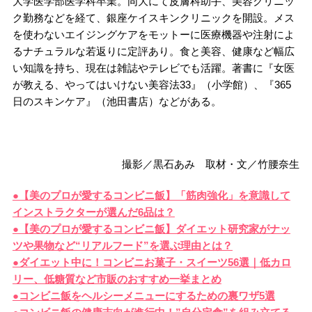
大学医学部医学科卒業。同大にて皮膚科助手、美容クリニッ
ク勤務などを経て、銀座ケイスキンクリニックを開設。メス
を使わないエイジングケアをモットーに医療機器や注射によ
るナチュラルな若返りに定評あり。食と美容、健康など幅広
い知識を持ち、現在は雑誌やテレビでも活躍。著書に『女医
が教える、やってはいけない美容法33』（小学館）、『365
日のスキンケア』（池田書店）などがある。
撮影／黒石あみ 取材・文／竹腰奈生
●【美のプロが愛するコンビニ飯】「筋肉強化」を意識して
インストラクターが選んだ6品は？
●【美のプロが愛するコンビニ飯】ダイエット研究家がナッ
ツや果物など“リアルフード”を選ぶ理由とは？
●ダイエット中に！コンビニお菓子・スイーツ56選｜低カロ
リー、低糖質など市販のおすすめ一挙まとめ
●コンビニ飯をヘルシーメニューにするための裏ワザ5選