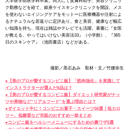
大学医学部医学科卒業。同大にて皮膚科助手、美容クリニッ
ク勤務などを経て、銀座ケイスキンクリニックを開設。メス
を使わないエイジングケアをモットーに医療機器や注射によ
るナチュラルな若返りに定評あり。食と美容、健康など幅広
い知識を持ち、現在は雑誌やテレビでも活躍。著書に『女医
が教える、やってはいけない美容法33』（小学館）、『365
日のスキンケア』（池田書店）などがある。
撮影／黒石あみ 取材・文／竹腰奈生
●【美のプロが愛するコンビニ飯】「筋肉強化」を意識して
インストラクターが選んだ6品は？
●【美のプロが愛するコンビニ飯】ダイエット研究家がナッ
ツや果物など“リアルフード”を選ぶ理由とは？
●ダイエット中に！コンビニお菓子・スイーツ56選｜低カロ
リー、低糖質など市販のおすすめ一挙まとめ
●コンビニ飯をヘルシーメニューにするための裏ワザ5選