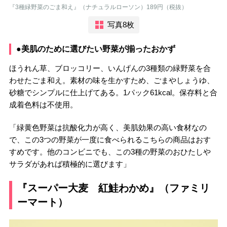
『3種緑野菜のごま和え』（ナチュラルローソン）189円（税抜）
写真8枚
●美肌のために選びたい野菜が揃ったおかず
ほうれん草、ブロッコリー、いんげんの3種類の緑野菜を合
わせたごま和え。素材の味を生かすため、ごまやしょうゆ、
砂糖でシンプルに仕上げてある。1パック61kcal。保存料と合
成着色料は不使用。
「緑黄色野菜は抗酸化力が高く、美肌効果の高い食材なの
で、この3つの野菜が一度に食べられるこちらの商品はおす
すめです。他のコンビニでも、この3種の野菜のおひたしや
サラダがあれば積極的に選びます」
『スーパー大麦 紅鮭わかめ』（ファミリ
ーマート）