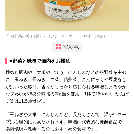
『7種野菜が摂れる豚汁』（ファミリーマート）323円（税抜）
写真8枚
●野菜と味噌で腸内をお掃除
炒めた豚肉や、大根やごぼう、にんじんなどの根野菜を中心
に、玉ねぎ、長ねぎ、白菜、信州菜、こんにゃくや豆腐など
がはいった豚汁。香りがしっかり感じられる味噌とまろやか
な味わいが特徴の味噌の2種類を使用。1杯で160kcal。たんぱ
く質は11.8g摂れる。
「玉ねぎや大根、にんじんなど、具だくさんで、温かいスー
プは心理的にも満たされます。味噌は代表的な発酵食品で、
腸内環境を改善するのにおすすめの食材です」