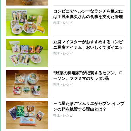
コンビニでヘルシーなランチを選ぶに
は？浅田真央さんの食事を支えた管理
栄養士がすすめる「たんぱく質強化」
料理・レシピ
メニュー
豆腐マイスターがおすすめするコンビ
ニ豆腐アイテム｜おいしくてダイエッ
トに役立つ8品
料理・レシピ
“野菜の料理家”が絶賛するセブン、ロ
ーソン、ファミマのサラダ5品
料理・レシピ
三つ星たまごソムリエがセブン-イレブ
ンの卵を絶賛する理由とは？
料理・レシピ