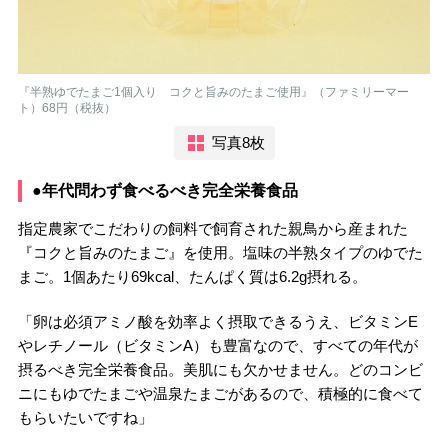
『半熟ゆでたまご1個入り コクと旨みのたまご使用』（ファミリーマー
ト）68円（税抜）
写真8枚
●年代問わず食べるべき完全栄養食品
指定農家でこだわりの飼料で飼育された親鳥から産まれた
『コクと旨みのたまご』を使用。塩味の半熟タイプのゆでた
まご。1個あたり69kcal、たんぱく質は6.2g摂れる。
「卵は必須アミノ酸を効率よく摂取できるうえ、ビタミンE
やレチノール（ビタミンA）も豊富なので、すべての年代が
摂るべき完全栄養食品。美肌にも欠かせません。どのコンビ
ニにもゆでたまごや温泉たまごがあるので、積極的に食べて
もらいたいですね」