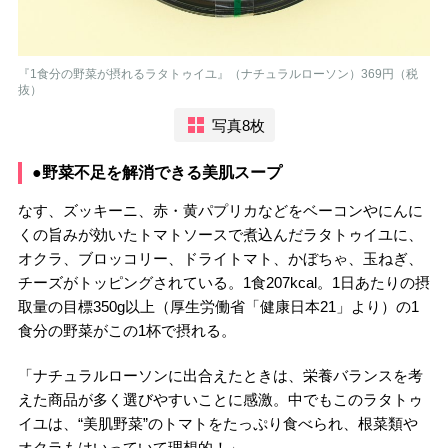
『1食分の野菜が摂れるラタトゥイユ』（ナチュラルローソン）369円（税
抜）
写真8枚
●野菜不足を解消できる美肌スープ
なす、ズッキーニ、赤・黄パプリカなどをベーコンやにんに
くの旨みが効いたトマトソースで煮込んだラタトゥイユに、
オクラ、ブロッコリー、ドライトマト、かぼちゃ、玉ねぎ、
チーズがトッピングされている。1食207kcal。1日あたりの摂
取量の目標350g以上（厚生労働省「健康日本21」より）の1
食分の野菜がこの1杯で摂れる。
「ナチュラルローソンに出合えたときは、栄養バランスを考
えた商品が多く選びやすいことに感激。中でもこのラタトゥ
イユは、“美肌野菜”のトマトをたっぷり食べられ、根菜類や
オクラもはいっていて理想的！」