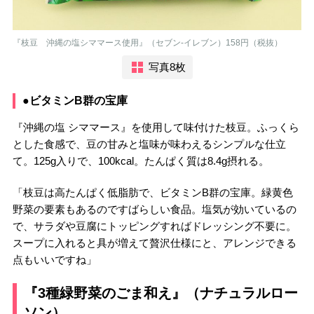
『枝豆 沖縄の塩シママース使用』（セブン-イレブン）158円（税抜）
写真8枚
●ビタミンB群の宝庫
『沖縄の塩 シママース』を使用して味付けた枝豆。ふっくら
とした食感で、豆の甘みと塩味が味わえるシンプルな仕立
て。125g入りで、100kcal。たんぱく質は8.4g摂れる。
「枝豆は高たんぱく低脂肪で、ビタミンB群の宝庫。緑黄色
野菜の要素もあるのですばらしい食品。塩気が効いているの
で、サラダや豆腐にトッピングすればドレッシング不要に。
スープに入れると具が増えて贅沢仕様にと、アレンジできる
点もいいですね」
『3種緑野菜のごま和え』（ナチュラルロー
ソン）