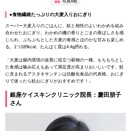
写真8枚
●食物繊維たっぷりの大麦入りおにぎり
スーパー大麦入りのごはんに、鮭と相性のよいわかめを組み
合わせたおにぎり。わかめの磯の香りとごまの香ばしさを感
じられ、ぷちぷちとした大麦の食感とほのかな甘みも楽しめ
る。1つ189kcal。たんぱく質は4.4g摂れる。
「大麦は腸内環境の改善に役立つ穀物の一種。もちもちとし
た食感は噛み応えもあって満足度が高まりおいしいです。鮭
に含まれるアスタキサンチンは抗酸化食品の代表格。おにぎ
りで迷ったら鮭おにぎりがおすすめです！」
銀座ケイスキンクリニック院長：慶田朋子
さん