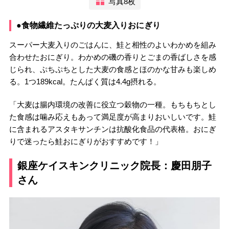
写真8枚
●食物繊維たっぷりの大麦入りおにぎり
スーパー大麦入りのごはんに、鮭と相性のよいわかめを組み
合わせたおにぎり。わかめの磯の香りとごまの香ばしさを感
じられ、ぷちぷちとした大麦の食感とほのかな甘みも楽しめ
る。1つ189kcal。たんぱく質は4.4g摂れる。
「大麦は腸内環境の改善に役立つ穀物の一種。もちもちとし
た食感は噛み応えもあって満足度が高まりおいしいです。鮭
に含まれるアスタキサンチンは抗酸化食品の代表格。おにぎ
りで迷ったら鮭おにぎりがおすすめです！」
銀座ケイスキンクリニック院長：慶田朋子
さん