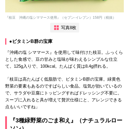
『枝豆 沖縄の塩シママース使用』（セブン-イレブン）158円（税抜）
写真8枚
●ビタミンB群の宝庫
『沖縄の塩 シママース』を使用して味付けた枝豆。ふっくら
とした食感で、豆の甘みと塩味が味わえるシンプルな仕立
て。125g入りで、100kcal。たんぱく質は8.4g摂れる。
「枝豆は高たんぱく低脂肪で、ビタミンB群の宝庫。緑黄色
野菜の要素もあるのですばらしい食品。塩気が効いているの
で、サラダや豆腐にトッピングすればドレッシング不要に。
スープに入れると具が増えて贅沢仕様にと、アレンジできる
点もいいですね」
『3種緑野菜のごま和え』（ナチュラルロー
ソン）