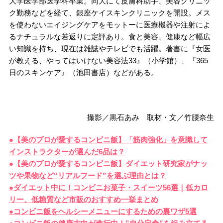
大学医学部医学科卒業。同大にて皮膚科助手、美容クリニッ
ク勤務などを経て、銀座ケイスキンクリニックを開設。メス
を使わないエイジングケアをモットーに医療機器や注射によ
るナチュラルな若返りに定評あり。食と美容、健康など幅広
い知識を持ち、現在は雑誌やテレビでも活躍。著書に『女医
が教える、やってはいけない美容法33』（小学館）、『365
日のスキンケア』（池田書店）などがある。
撮影／黒石あみ 取材・文／竹腰奈生
●【美のプロが愛するコンビニ飯】「筋肉強化」を意識して
インストラクターが選んだ6品は？
●【美のプロが愛するコンビニ飯】ダイエット研究家がナッ
ツや果物など“リアルフード”を選ぶ理由とは？
●ダイエット中に！コンビニお菓子・スイーツ56選｜低カロ
リー、低糖質など市販のおすすめ一挙まとめ
●コンビニ飯をヘルシーメニューにするための裏ワザ5選