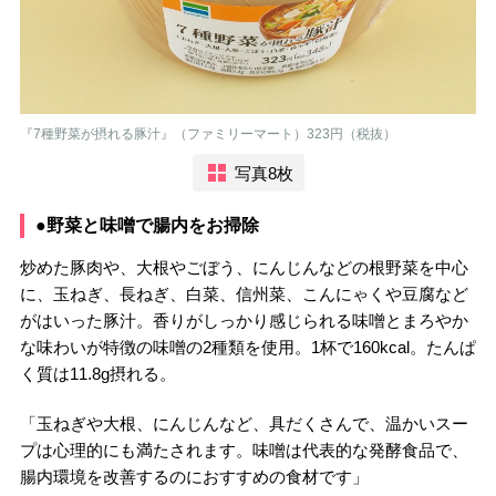
『7種野菜が摂れる豚汁』（ファミリーマート）323円（税抜）
写真8枚
●野菜と味噌で腸内をお掃除
炒めた豚肉や、大根やごぼう、にんじんなどの根野菜を中心
に、玉ねぎ、長ねぎ、白菜、信州菜、こんにゃくや豆腐など
がはいった豚汁。香りがしっかり感じられる味噌とまろやか
な味わいが特徴の味噌の2種類を使用。1杯で160kcal。たんぱ
く質は11.8g摂れる。
「玉ねぎや大根、にんじんなど、具だくさんで、温かいスー
プは心理的にも満たされます。味噌は代表的な発酵食品で、
腸内環境を改善するのにおすすめの食材です」