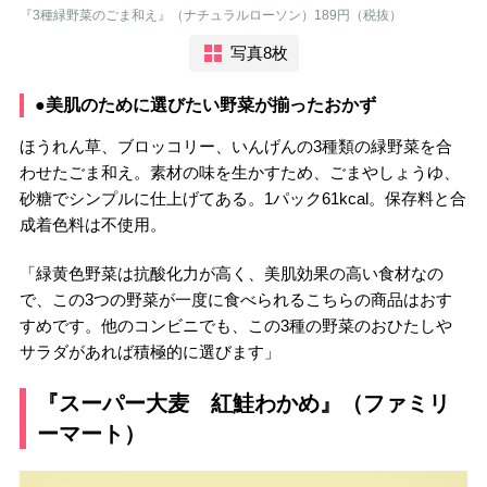
『3種緑野菜のごま和え』（ナチュラルローソン）189円（税抜）
写真8枚
●美肌のために選びたい野菜が揃ったおかず
ほうれん草、ブロッコリー、いんげんの3種類の緑野菜を合
わせたごま和え。素材の味を生かすため、ごまやしょうゆ、
砂糖でシンプルに仕上げてある。1パック61kcal。保存料と合
成着色料は不使用。
「緑黄色野菜は抗酸化力が高く、美肌効果の高い食材なの
で、この3つの野菜が一度に食べられるこちらの商品はおす
すめです。他のコンビニでも、この3種の野菜のおひたしや
サラダがあれば積極的に選びます」
『スーパー大麦 紅鮭わかめ』（ファミリ
ーマート）