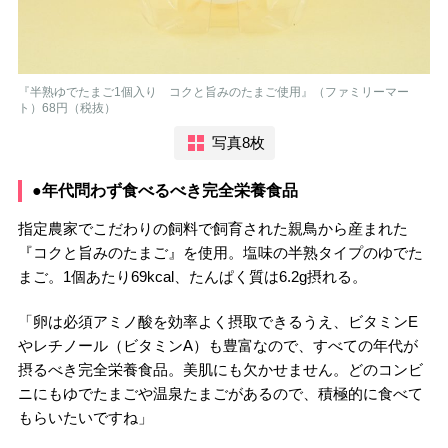
『半熟ゆでたまご1個入り コクと旨みのたまご使用』（ファミリーマー
ト）68円（税抜）
写真8枚
●年代問わず食べるべき完全栄養食品
指定農家でこだわりの飼料で飼育された親鳥から産まれた
『コクと旨みのたまご』を使用。塩味の半熟タイプのゆでた
まご。1個あたり69kcal、たんぱく質は6.2g摂れる。
「卵は必須アミノ酸を効率よく摂取できるうえ、ビタミンE
やレチノール（ビタミンA）も豊富なので、すべての年代が
摂るべき完全栄養食品。美肌にも欠かせません。どのコンビ
ニにもゆでたまごや温泉たまごがあるので、積極的に食べて
もらいたいですね」