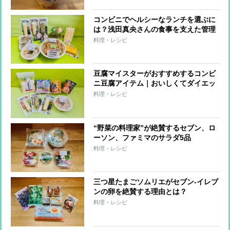
コンビニでヘルシーなランチを選ぶに
は？浅田真央さんの食事を支えた管理
栄養士がすすめる「たんぱく質強化」
料理・レシピ
メニュー
豆腐マイスターがおすすめするコンビ
ニ豆腐アイテム｜おいしくてダイエッ
トに役立つ8品
料理・レシピ
“野菜の料理家”が絶賛するセブン、ロ
ーソン、ファミマのサラダ5品
料理・レシピ
三つ星たまごソムリエがセブン-イレブ
ンの卵を絶賛する理由とは？
料理・レシピ