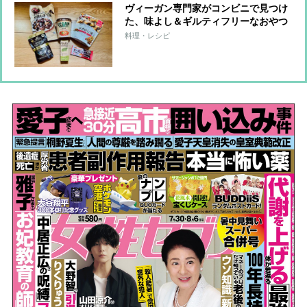
ヴィーガン専門家がコンビニで見つけ
た、味よし＆ギルティフリーなおやつ
6品
料理・レシピ