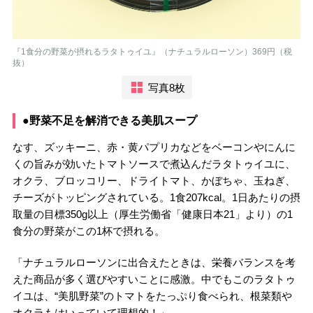
『1食分の野菜が摂れるラタトゥイユ』（ナチュラルローソン）369円（税
抜）
写真8枚
●野菜不足を解消できる美肌スープ
なす、ズッキーニ、赤・黄パプリカなどをベーコンやにんに
くの旨みが効いたトマトソースで煮込んだラタトゥイユに、
オクラ、ブロッコリー、ドライトマト、かぼちゃ、玉ねぎ、
チーズがトッピングされている。1食207kcal。1日あたりの摂
取量の目標350g以上（厚生労働省「健康日本21」より）の1
食分の野菜がこの1杯で摂れる。
「ナチュラルローソンに出合えたときは、栄養バランスを考
えた商品が多く選びやすいことに感激。中でもこのラタトゥ
イユは、“美肌野菜”のトマトをたっぷり食べられ、根菜類や
オクラもはいっていて理想的！」