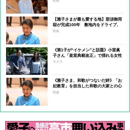
社会
することはできない” 米大手紙は男
系男子に固執する日本の現状を批判的
に報道
【雅子さまが最も愛する地】那須御用
邸が完成100年 敷地内をドライブ、
テントでゴロゴロ、ママ友と夕食会…
社会
思い出いっぱい家族秘話 愛子さま
の“シンボルマーク”が示す那須への深
い愛
《第1子が“イケメン”と話題》小室眞
子さん「皇室典範改正」で揺れる女性
皇族「結婚は必要な選択」と語ってい
ライフ
た過去
《雅子さま、和歌がつないだ絆》「お
妃教育」を担当した和歌の大家との心
温まる触れ合い その恩師の愛弟子が
社会
歌会始の新たな選者に就任