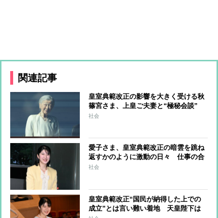
関連記事
皇室典範改正の影響を大きく受ける秋
篠宮さま、上皇ご夫妻と“極秘会談”
悠仁さまと佳子さまの結婚を含めた将
社会
来や皇室の伝統のあり方をご相談か
愛子さま、皇室典範改正の暗雲を跳ね
返すかのように激動の日々 仕事の合
間に伊勢神宮、アジア競技大会、シン
社会
ガポール…スケジュールはびっしり
「天皇家のご長女」の揺るがぬ思い
皇室典範改正“国民が納得した上での
成立”とは言い難い着地 天皇陛下は
静養中にご署名“内容が不服でも拒否