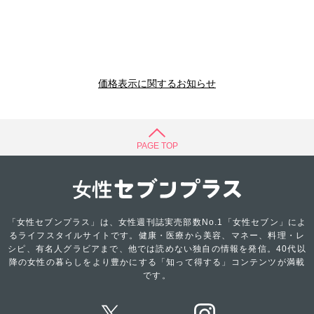
価格表示に関するお知らせ
PAGE TOP
「女性セブンプラス」は、女性週刊誌実売部数No.1「女性セブン」によ
るライフスタイルサイトです。健康・医療から美容、マネー、料理・レ
シピ、有名人グラビアまで、他では読めない独自の情報を発信。40代以
降の女性の暮らしをより豊かにする「知って得する」コンテンツが満載
です。