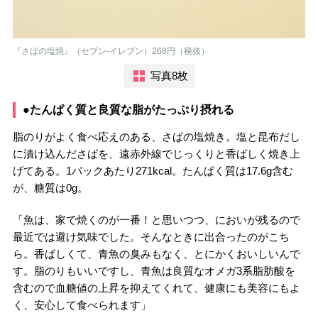
『さばの塩焼』（セブン-イレブン）268円（税抜）
写真8枚
●たんぱく質と良質な脂がたっぷり摂れる
脂のりがよく食べ応えのある、さばの塩焼き。塩と昆布だし
に漬け込んださばを、遠赤外線でじっくりと香ばしく焼き上
げてある。1パックあたり271kcal。たんぱく質は17.6g含む
が、糖質は0g。
「魚は、家で焼くのが一番！と思いつつ、においが残るので
最近では避け気味でした。そんなときに出合ったのがこち
ら。香ばしくて、青魚の臭みもなく、とにかくおいしいんで
す。脂のりもいいですし、青魚は良質なオメガ3系脂肪酸を
含むので血糖値の上昇を抑えてくれて、健康にも美容にもよ
く、安心して食べられます」