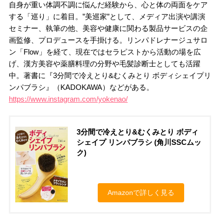
自身が重い体調不調に悩んだ経験から、心と体の両面をケア
する「巡り」に着目。”美巡家”として、メディア出演や講演
セミナー、執筆の他、美容や健康に関わる製品サービスの企
画監修、プロデュースを手掛ける。リンパドレナージュサロ
ン「Flow」を経て、現在ではセラピストから活動の場を広
げ、漢方美容や薬膳料理の分野や毛髪診断士としても活躍
中。著書に『3分間で冷えとり&むくみとり ボディシェイプリ
ンパブラシ』（KADOKAWA）などがある。
https://www.instagram.com/yokenao/
3分間で冷えとり&むくみとり ボディ
シェイプ リンパブラシ (角川SSCムッ
ク)
Amazonで詳しく見る