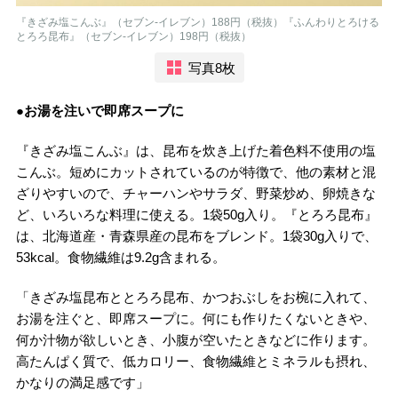
『きざみ塩こんぶ』（セブン-イレブン）188円（税抜）『ふんわりとろける
とろろ昆布』（セブン-イレブン）198円（税抜）
写真8枚
●お湯を注いで即席スープに
『きざみ塩こんぶ』は、昆布を炊き上げた着色料不使用の塩
こんぶ。短めにカットされているのが特徴で、他の素材と混
ざりやすいので、チャーハンやサラダ、野菜炒め、卵焼きな
ど、いろいろな料理に使える。1袋50g入り。『とろろ昆布』
は、北海道産・青森県産の昆布をブレンド。1袋30g入りで、
53kcal。食物繊維は9.2g含まれる。
「きざみ塩昆布ととろろ昆布、かつおぶしをお椀に入れて、
お湯を注ぐと、即席スープに。何にも作りたくないときや、
何か汁物が欲しいとき、小腹が空いたときなどに作ります。
高たんぱく質で、低カロリー、食物繊維とミネラルも摂れ、
かなりの満足感です」