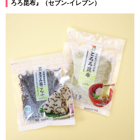
ろろ昆布』（セブン-イレブン）