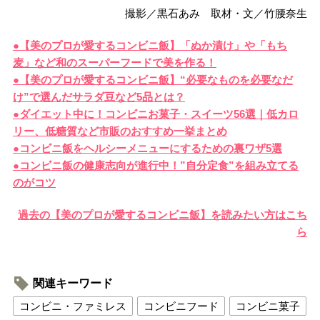
撮影／黒石あみ 取材・文／竹腰奈生
●【美のプロが愛するコンビニ飯】「ぬか漬け」や「もち
麦」など和のスーパーフードで美を作る！
●【美のプロが愛するコンビニ飯】“必要なものを必要なだ
け”で選んだサラダ豆など5品とは？
●ダイエット中に！コンビニお菓子・スイーツ56選｜低カロ
リー、低糖質など市販のおすすめ一挙まとめ
●コンビニ飯をヘルシーメニューにするための裏ワザ5選
●コンビニ飯の健康志向が進行中！”自分定食”を組み立てる
のがコツ
過去の【美のプロが愛するコンビニ飯】を読みたい方はこち
ら
関連キーワード
コンビニ・ファミレス
コンビニフード
コンビニ菓子