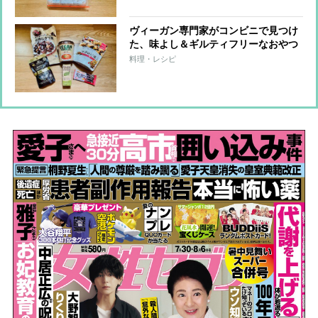
ヴィーガン専門家がコンビニで見つけ
た、味よし＆ギルティフリーなおやつ
6品
料理・レシピ