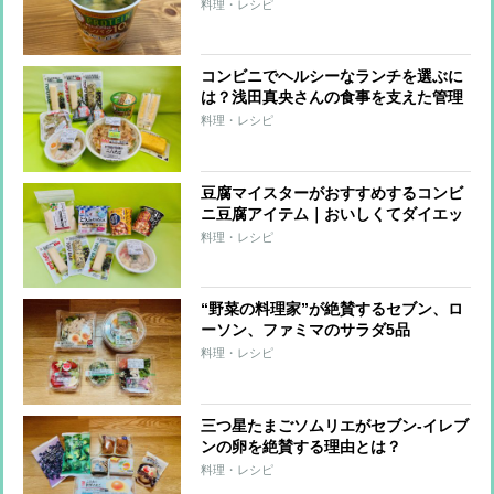
イエット
料理・レシピ
コンビニでヘルシーなランチを選ぶに
は？浅田真央さんの食事を支えた管理
栄養士がすすめる「たんぱく質強化」
料理・レシピ
メニュー
豆腐マイスターがおすすめするコンビ
ニ豆腐アイテム｜おいしくてダイエッ
トに役立つ8品
料理・レシピ
“野菜の料理家”が絶賛するセブン、ロ
ーソン、ファミマのサラダ5品
料理・レシピ
三つ星たまごソムリエがセブン-イレブ
ンの卵を絶賛する理由とは？
料理・レシピ