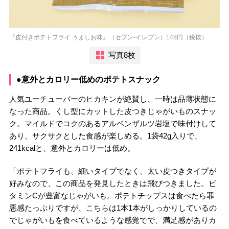
『皮付きポテトフライ うましお味』（セブン-イレブン）148円（税抜）
写真8枚
●意外とカロリー低めのポテトスナック
人気ユーチューバーのヒカキンが絶賛し、一時は品薄状態に
なった商品。くし型にカットした皮つきじゃがいものスナッ
ク。マイルドでコクのあるアルペンザルツ岩塩で味付けして
あり、サクサクとした食感が楽しめる。1袋42g入りで、
241kcalと、意外とカロリーは低め。
「ポテトフライも、細いタイプでなく、太い皮つきタイプが
好みなので、この商品を発見したときは飛びつきました。ビ
タミンCが豊富なじゃがいも。ポテトチップスは食べたら罪
悪感たっぷりですが、こちらは1本1本がしっかりしているの
でじゃがいもを食べているような感覚でで、満足感がありカ