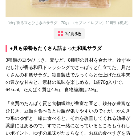
『ゆず香る豆とひじきのサラダ 70g』（セブン-イレブン）118円（税抜）
写真8枚
●具も栄養もたくさん詰まった和風サラダ
3種類の豆やひじき、麦など、8種類の具材を合わせ、ゆずや
だし汁が香る和風ドレッシングでさっぱりと仕立てた、具だ
くさんの和風サラダ。独自製法でふっくらと仕上げた豆本来
の豊かな甘みと、素材の風味を楽しめる。1袋70g入りで、
64kcal。たんぱく質は4.5g、食物繊維は2.9g。
「良質のたんぱく質と食物繊維が豊富な豆と、鉄分が豊富な
ひじき。豆類を食べるとお腹が張りやすいのですが、かんき
つ系のゆずと一緒に食べると、それを改善してくれる効果が
薬膳にはあるので、すでに一緒になっているところもうれし
いポイント。ゆずの風味がたまらなく、お豆の食べすぎを防