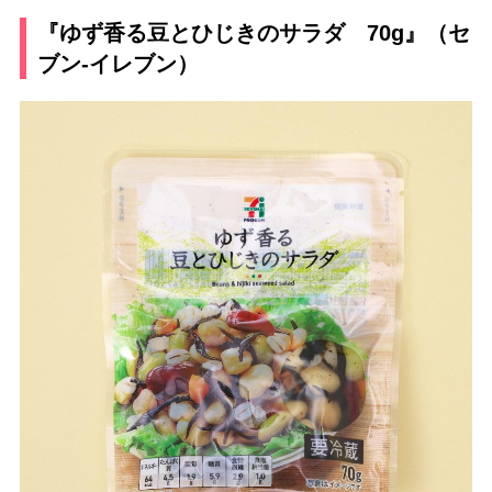
『ゆず香る豆とひじきのサラダ 70g』（セ
ブン-イレブン）